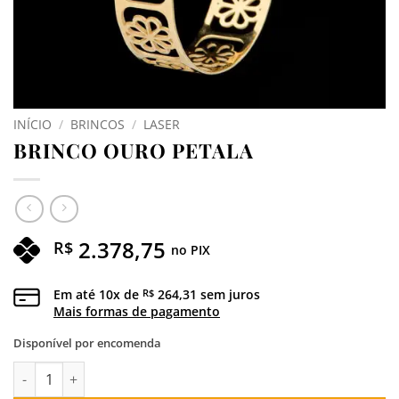
INÍCIO
/
BRINCOS
/
LASER
BRINCO OURO PETALA
2.378,75
R$
no PIX
Em até
10
x de
264,31
sem juros
R$
Mais formas de pagamento
Disponível por encomenda
BRINCO OURO PETALA quantidade