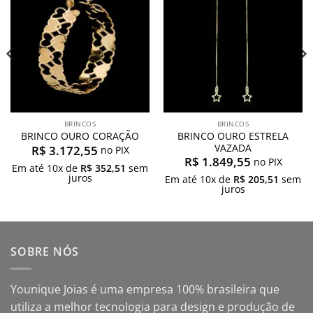
desejos
desejos
BRINCOS
BRINCOS
BRINCO OURO ESTRELA
BRINCO OURO CORAÇÃO
VAZADA
R$
3.172,55
no PIX
R$
1.849,55
no PIX
Em até
10
x de
R$
352,51
sem
juros
Em até
10
x de
R$
205,51
sem
juros
SOBRE NÓS
Younique Joias é uma empresa 100% brasileira que
utiliza a melhor tecnologia para design e produção de