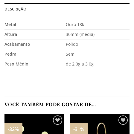
DESCRIÇÃO
Metal
Ouro 18k
Altura
30mm (média)
Acabamento
Polido
Pedra
Sem
Peso Médio
de 2,0g a 3,0g
VOCÊ TAMBÉM PODE GOSTAR DE…
-32%
-31%
Adicionar
Adicionar
aos
aos