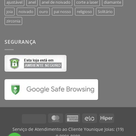
ajustável
anel
anel de noivado
corte a laser
diamante
joia
noivado
ouro
pai nosso
religioso
Solitário
zirconia
SEGURANÇA
MasterCard
American
Elo
Hiper
Visa
Express
Serviço de Atendimento ao Cliente Younique Joias:
(19)