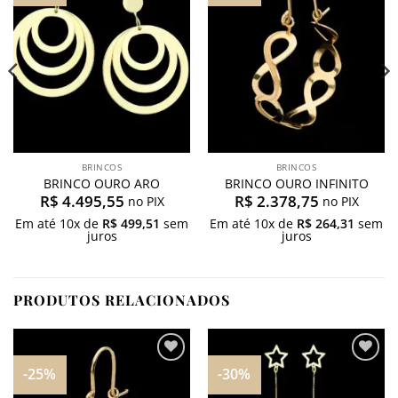
meus
meus
desejos
desejos
BRINCOS
BRINCOS
BRINCO OURO ARO
BRINCO OURO INFINITO
R$
4.495,55
R$
2.378,75
no PIX
no PIX
Em até
10
x de
R$
499,51
sem
Em até
10
x de
R$
264,31
sem
juros
juros
PRODUTOS RELACIONADOS
-25%
-30%
Adicionar
Adicionar
aos
aos
meus
meus