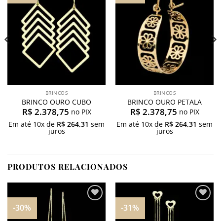
meus
meus
desejos
desejos
BRINCOS
BRINCOS
BRINCO OURO CUBO
BRINCO OURO PETALA
R$
2.378,75
R$
2.378,75
no PIX
no PIX
Em até
10
x de
R$
264,31
sem
Em até
10
x de
R$
264,31
sem
juros
juros
PRODUTOS RELACIONADOS
-30%
-31%
Adicionar
Adicionar
aos
aos
meus
meus