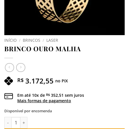
INÍCIO
/
BRINCOS
/
LASER
BRINCO OURO MALHA
3.172,55
R$
no PIX
Em até
10
x de
352,51
sem juros
R$
Mais formas de pagamento
Disponível por encomenda
BRINCO OURO MALHA quantidade