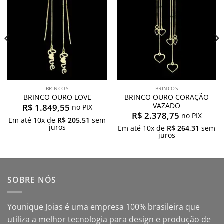
desejos
desejos
BRINCOS
BRINCOS
BRINCO OURO CORAÇÃO
BRINCO OURO LOVE
VAZADO
R$
1.849,55
no PIX
R$
2.378,75
no PIX
Em até
10
x de
R$
205,51
sem
juros
Em até
10
x de
R$
264,31
sem
juros
SOBRE NÓS
Younique Joias é uma empresa 100% brasileira que
utiliza a melhor tecnologia para design e produção de