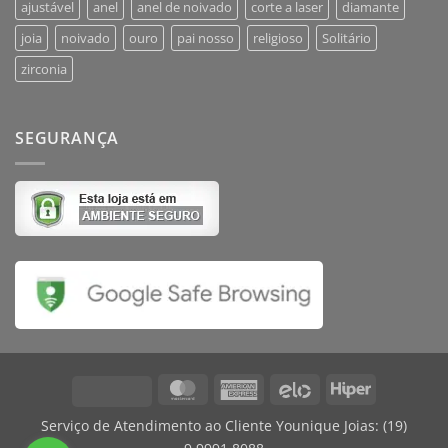
ajustável
anel
anel de noivado
corte a laser
diamante
joia
noivado
ouro
pai nosso
religioso
Solitário
zirconia
SEGURANÇA
MasterCard
American
Elo
Hiper
Visa
Express
Serviço de Atendimento ao Cliente Younique Joias:
(19)