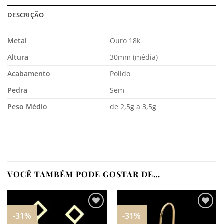
DESCRIÇÃO
Metal
Ouro 18k
Altura
30mm (média)
Acabamento
Polido
Pedra
Sem
Peso Médio
de 2,5g a 3,5g
VOCÊ TAMBÉM PODE GOSTAR DE…
-31%
-31%
Adicionar
Adicionar
aos
aos