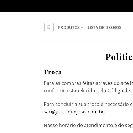
Skip
to
content
PRODUTOS
LISTA DE DESEJOS
Políti
Troca
Para as compras feitas através do site
l
conforme estabelecido pelo Código de
Para concluir a sua troca é necessário 
sac@youniquejoias.com.br
.
Nosso horário de atendimento é de segun