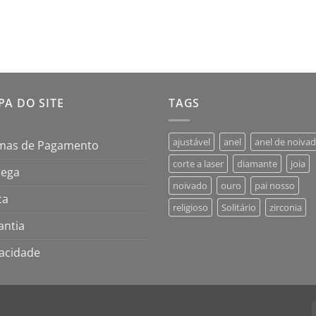
A DO SITE
TAGS
ajustável
anel
anel de noiva
mas de Pagamento
corte a laser
diamante
joia
rega
noivado
ouro
pai nosso
ca
religioso
Solitário
zirconia
antia
vacidade