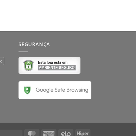
SEGURANÇA
do
MasterCard
American
Elo
Hiper
Visa