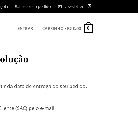
 Joia
Rastreie seu pedido
Newsletter
ENTRAR
CARRINHO /
R$
0,00
0
olução
rtir da data de entrega do seu pedido,
iente (SAC) pelo e-mail