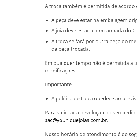
A troca também é permitida de acordo
A peça deve estar na embalagem origi
A joia deve estar acompanhada do C
A troca se fará por outra peça do me
da peça trocada.
Em qualquer tempo não é permitida a tr
modificações.
Importante
A política de troca obedece ao prev
Para solicitar a devolução do seu pedi
sac@youniquejoias.com.br
.
Nosso horário de atendimento é de segun