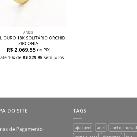
ANÉIS
L OURO 18K SOLITÁRIO ORCHID
ZIRCONIA
R$
2.069,55
no PIX
 até
10
x de
R$
229,95
sem juros
A DO SITE
TAGS
ajustável
anel
anel de noiva
mas de Pagamento