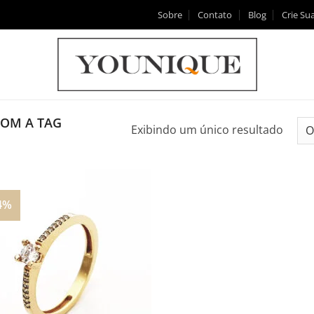
Sobre
Contato
Blog
Crie Sua
OM A TAG
Exibindo um único resultado
4%
Adicionar
aos
meus
desejos