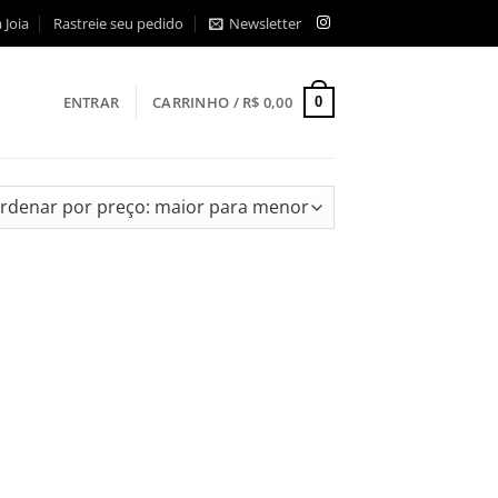
 Joia
Rastreie seu pedido
Newsletter
ENTRAR
CARRINHO /
R$
0,00
0