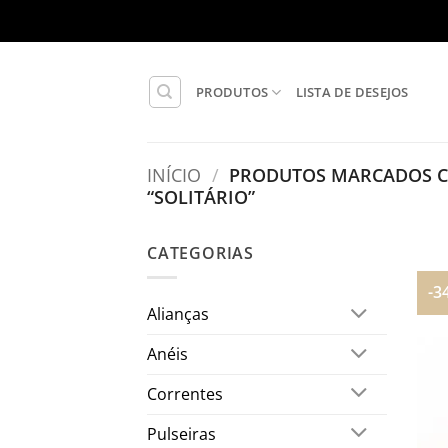
Skip
to
content
PRODUTOS
LISTA DE DESEJOS
INÍCIO
/
PRODUTOS MARCADOS C
“SOLITÁRIO”
CATEGORIAS
-3
Alianças
Anéis
Correntes
Pulseiras