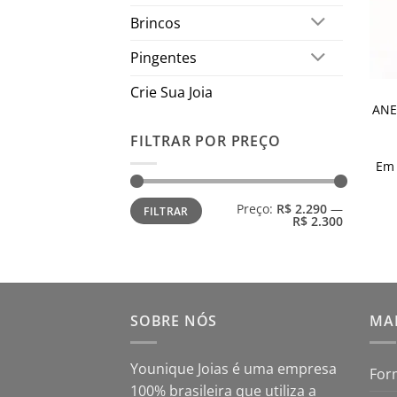
Brincos
Pingentes
Crie Sua Joia
ANE
FILTRAR POR PREÇO
Em
Preço
Preço
Preço:
R$ 2.290
—
FILTRAR
mínimo
máximo
R$ 2.300
SOBRE NÓS
MAP
Younique Joias é uma empresa
For
100% brasileira que utiliza a