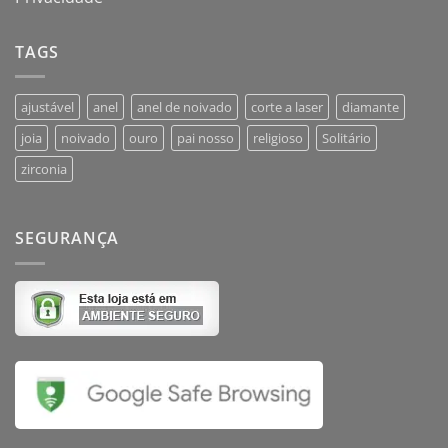
TAGS
ajustável
anel
anel de noivado
corte a laser
diamante
joia
noivado
ouro
pai nosso
religioso
Solitário
zirconia
SEGURANÇA