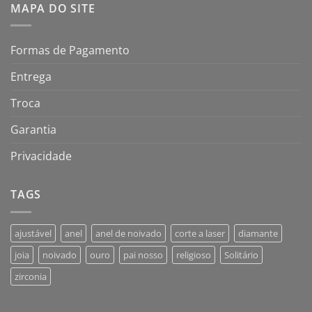
MAPA DO SITE
Formas de Pagamento
Entrega
Troca
Garantia
Privacidade
TAGS
ajustável
anel
anel de noivado
corte a laser
diamante
joia
noivado
ouro
pai nosso
religioso
Solitário
zirconia