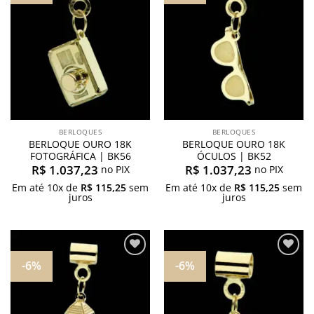
meus
meus
desejos
desejos
BERLOQUES
BERLOQUES
BERLOQUE OURO 18K
BERLOQUE OURO 18K
FOTOGRÁFICA | BK56
ÓCULOS | BK52
R$
1.037,23
R$
1.037,23
no PIX
no PIX
Em até
10
x de
R$
115,25
sem
Em até
10
x de
R$
115,25
sem
juros
juros
-6%
-6%
Adicionar
Adicionar
aos
aos
meus
meus
desejos
desejos