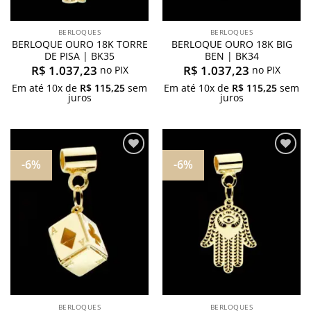
BERLOQUES
BERLOQUES
BERLOQUE OURO 18K TORRE
BERLOQUE OURO 18K BIG
DE PISA | BK35
BEN | BK34
R$
1.037,23
R$
1.037,23
no PIX
no PIX
Em até
10
x de
R$
115,25
sem
Em até
10
x de
R$
115,25
sem
juros
juros
-6%
-6%
Adicionar
Adicionar
aos
aos
meus
meus
desejos
desejos
BERLOQUES
BERLOQUES