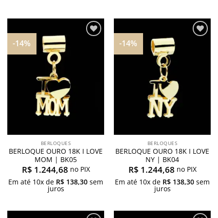
-14%
-14%
Adicionar
Adicionar
aos
aos
meus
meus
desejos
desejos
BERLOQUES
BERLOQUES
BERLOQUE OURO 18K I LOVE
BERLOQUE OURO 18K I LOVE
MOM | BK05
NY | BK04
R$
1.244,68
R$
1.244,68
no PIX
no PIX
Em até
10
x de
R$
138,30
sem
Em até
10
x de
R$
138,30
sem
juros
juros