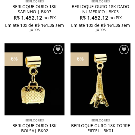
BERLOQUES
BERLOQUES
BERLOQUE OURO 18K
BERLOQUE OURO 18K DADO
SAPINHO | BK07
NUMERICO| BK03
R$
1.452,12
R$
1.452,12
no PIX
no PIX
Em até
10
x de
R$
161,35
sem
Em até
10
x de
R$
161,35
sem
juros
juros
-6%
-6%
Adicionar
Adicionar
aos
aos
meus
meus
desejos
desejos
BERLOQUES
BERLOQUES
BERLOQUE OURO 18K
BERLOQUE OURO 18K TORRE
BOLSA| BK02
EIFFEL| BK01