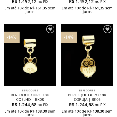
R$
1.452,12
R$
1.452,12
no PIX
no PIX
Em até
10
x de
R$
161,35
sem
Em até
10
x de
R$
161,35
sem
juros
juros
-14%
-14%
Adicionar
Adicionar
aos
aos
meus
meus
desejos
desejos
BERLOQUES
BERLOQUES
BERLOQUE OURO 18K
BERLOQUE OURO 18K
COELHO | BK08
CORUJA | BK06
R$
1.244,68
R$
1.244,68
no PIX
no PIX
Em até
10
x de
R$
138,30
sem
Em até
10
x de
R$
138,30
sem
juros
juros