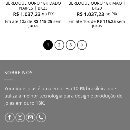
BERLOQUE OURO 18K DADO
BERLOQUE OURO 18K MÃO |
NAIPES | BK23
BK20
R$
1.037,23
R$
1.037,23
no PIX
no PIX
Em até
10
x de
R$
115,25
sem
Em até
10
x de
R$
115,25
sem
juros
juros
1
2
3
SOBRE NÓS
Younique Joias é uma empresa 100% brasileira que
utiliza a melhor tecnologia para design e produção de
joias em ouro 18K.