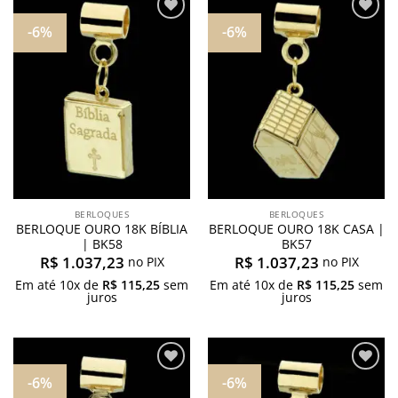
-6%
-6%
Adicionar
Adicionar
aos
aos
meus
meus
desejos
desejos
BERLOQUES
BERLOQUES
BERLOQUE OURO 18K BÍBLIA
BERLOQUE OURO 18K CASA |
| BK58
BK57
R$
1.037,23
R$
1.037,23
no PIX
no PIX
Em até
10
x de
R$
115,25
sem
Em até
10
x de
R$
115,25
sem
juros
juros
-6%
-6%
Adicionar
Adicionar
aos
aos