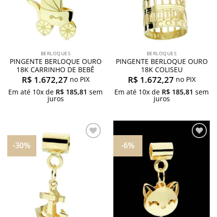
BERLOQUES
BERLOQUES
PINGENTE BERLOQUE OURO
PINGENTE BERLOQUE OURO
18K CARRINHO DE BEBÊ
18K COLISEU
R$
1.672,27
R$
1.672,27
no PIX
no PIX
Em até
10
x de
R$
185,81
sem
Em até
10
x de
R$
185,81
sem
juros
juros
-30%
-6%
Adicionar
Adicionar
aos
aos
meus
meus
desejos
desejos