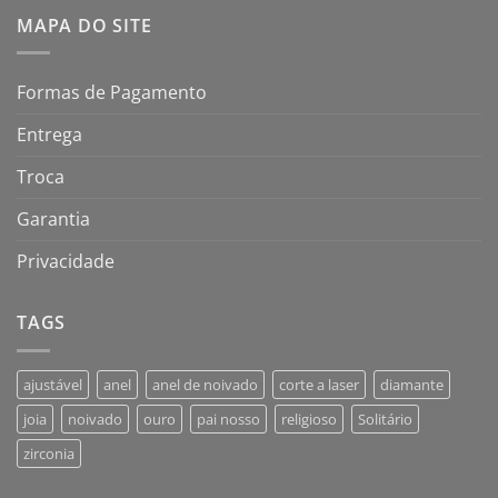
MAPA DO SITE
Formas de Pagamento
Entrega
Troca
Garantia
Privacidade
TAGS
ajustável
anel
anel de noivado
corte a laser
diamante
joia
noivado
ouro
pai nosso
religioso
Solitário
zirconia