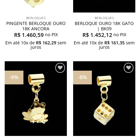
BERLOQUES
BERLOQUES
PINGENTE BERLOQUE OURO
BERLOQUE OURO 18K GATO
18K ANCORA
| BK09
R$
1.460,59
R$
1.452,12
no PIX
no PIX
Em até
10
x de
R$
162,29
sem
Em até
10
x de
R$
161,35
sem
juros
juros
-6%
-6%
Adicionar
Adicionar
aos
aos
meus
meus
desejos
desejos