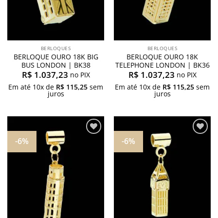
BERLOQUES
BERLOQUES
BERLOQUE OURO 18K BIG
BERLOQUE OURO 18K
BUS LONDON | BK38
TELEPHONE LONDON | BK36
R$
1.037,23
R$
1.037,23
no PIX
no PIX
Em até
10
x de
R$
115,25
sem
Em até
10
x de
R$
115,25
sem
juros
juros
-6%
-6%
Adicionar
Adicionar
aos
aos
meus
meus
desejos
desejos