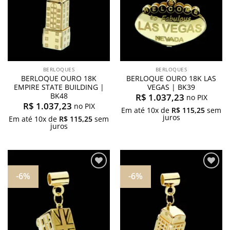
BERLOQUES
BERLOQUES
BERLOQUE OURO 18K
BERLOQUE OURO 18K LAS
EMPIRE STATE BUILDING |
VEGAS | BK39
BK48
R$
1.037,23
no PIX
R$
1.037,23
no PIX
Em até
10
x de
R$
115,25
sem
juros
Em até
10
x de
R$
115,25
sem
juros
-6%
-6%
Adicionar
Adicionar
aos
aos
meus
meus
desejos
desejos