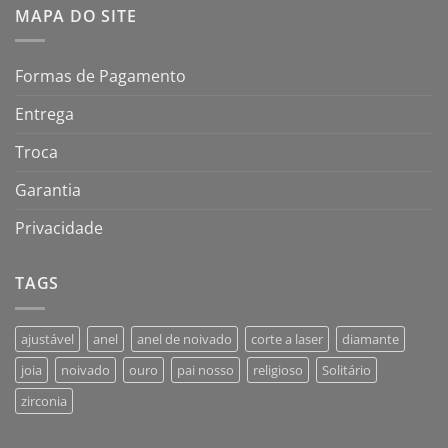
MAPA DO SITE
Formas de Pagamento
Entrega
Troca
Garantia
Privacidade
TAGS
ajustável
anel
anel de noivado
corte a laser
diamante
joia
noivado
ouro
pai nosso
religioso
Solitário
zirconia