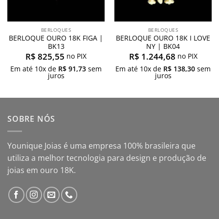
BERLOQUES
BERLOQUES
BERLOQUE OURO 18K FIGA |
BERLOQUE OURO 18K I LOVE
BK13
NY | BK04
R$
825,55
R$
1.244,68
no PIX
no PIX
Em até
10
x de
R$
91,73
sem
Em até
10
x de
R$
138,30
sem
juros
juros
SOBRE NÓS
Younique Joias é uma empresa 100% brasileira que
utiliza a melhor tecnologia para design e produção de
joias em ouro 18K.