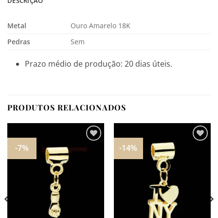
DESCRIÇÃO
Metal
Ouro Amarelo 18K
Pedras
Sem
Prazo médio de produção: 20 dias úteis.
PRODUTOS RELACIONADOS
-7%
-14%
Adicionar
Adicionar
aos
aos
meus
meus
desejos
desejos