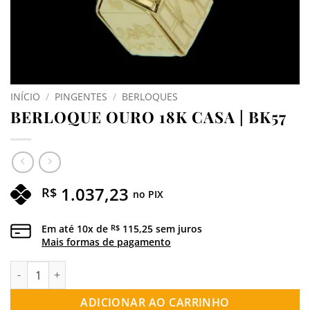
INÍCIO
/
PINGENTES
/
BERLOQUES
BERLOQUE OURO 18K CASA | BK57
1.037,23
R$
no PIX
Em até
10
x de
115,25
sem juros
R$
Mais formas de pagamento
BERLOQUE OURO 18K CASA | BK57 quantidade
ADICIONAR AO CARRINHO