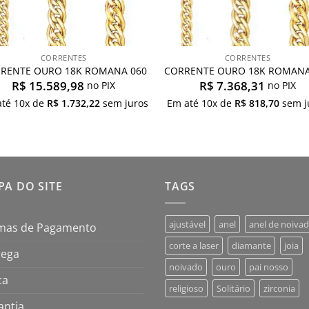
CORRENTES
CORRENTES
RENTE OURO 18K ROMANA 060
CORRENTE OURO 18K ROMANA
R$
15.589,98
R$
7.368,31
no PIX
no PIX
até
10
x de
R$
1.732,22
sem juros
Em até
10
x de
R$
818,70
sem j
A DO SITE
TAGS
ajustável
anel
anel de noiva
mas de Pagamento
corte a laser
diamante
joia
rega
noivado
ouro
pai nosso
ca
religioso
Solitário
zirconia
antia