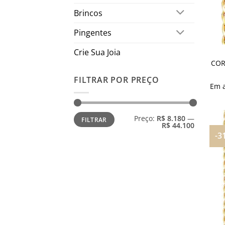
Brincos
Pingentes
Crie Sua Joia
COR
FILTRAR POR PREÇO
Em 
Preço
Preço
Preço:
R$ 8.180
—
FILTRAR
mínimo
máximo
R$ 44.100
-3