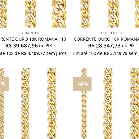
CORRENTES
CORRENTES
RENTE OURO 18K ROMANA 110
CORRENTE OURO 18K ROMANA
R$
39.687,96
R$
28.347,73
no PIX
no PIX
até
10
x de
R$
4.409,77
sem juros
Em até
10
x de
R$
3.149,75
sem 
1%
-48%
Adicionar
Adici
aos
ao
meus
me
desejos
dese