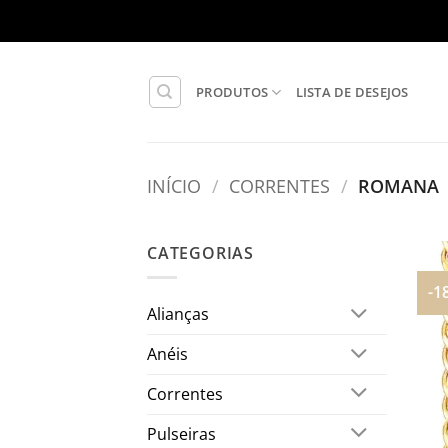
Skip
to
content
PRODUTOS
LISTA DE DESEJOS
INÍCIO
/
CORRENTES
/
ROMANA
CATEGORIAS
-1
Alianças
Anéis
Correntes
Pulseiras