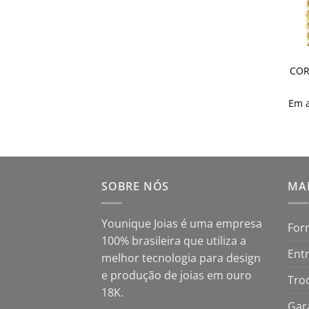
COR
Em 
SOBRE NÓS
MAP
Younique Joias é uma empresa
For
100% brasileira que utiliza a
Ent
melhor tecnologia para design
e produção de joias em ouro
Tro
18K.
Gar