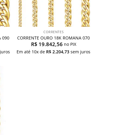
CORRENTES
 090
CORRENTE OURO 18K ROMANA 070
R$
19.842,56
no PIX
juros
Em até
10
x de
R$
2.204,73
sem juros
onar
s
us
jos