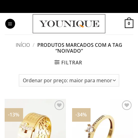
Skip
to
content
0
INÍCIO
/
PRODUTOS MARCADOS COM A TAG
“NOIVADO”
FILTRAR
-13%
-34%
Adicionar
Adicionar
aos
aos
meus
meus
desejos
desejos