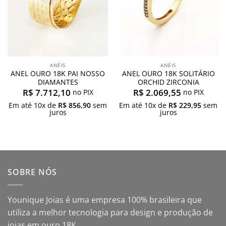
ANÉIS
ANÉIS
ANEL OURO 18K PAI NOSSO
ANEL OURO 18K SOLITÁRIO
DIAMANTES
ORCHID ZIRCONIA
R$
7.712,10
R$
2.069,55
no PIX
no PIX
Em até
10
x de
R$
856,90
sem
Em até
10
x de
R$
229,95
sem
juros
juros
SOBRE NÓS
Younique Joias é uma empresa 100% brasileira que
utiliza a melhor tecnologia para design e produção de
joias em ouro 18K.