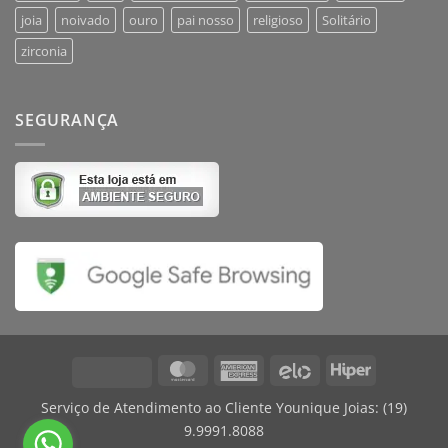
joia
noivado
ouro
pai nosso
religioso
Solitário
zirconia
SEGURANÇA
MasterCard
American
Elo
Hiper
Visa
Express
Serviço de Atendimento ao Cliente Younique Joias:
(19)
9.9991.8088