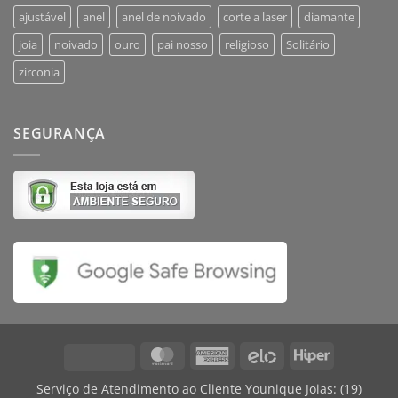
ajustável
anel
anel de noivado
corte a laser
diamante
joia
noivado
ouro
pai nosso
religioso
Solitário
zirconia
SEGURANÇA
MasterCard
American
Elo
Hiper
Visa
Express
Serviço de Atendimento ao Cliente Younique Joias:
(19)