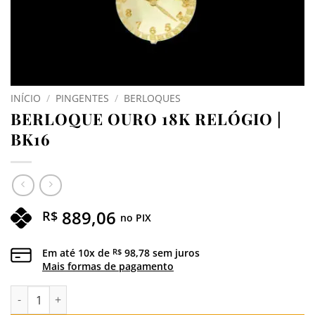
INÍCIO
/
PINGENTES
/
BERLOQUES
BERLOQUE OURO 18K RELÓGIO |
BK16
889,06
R$
no PIX
Em até
10
x de
98,78
sem juros
R$
Mais formas de pagamento
BERLOQUE OURO 18K RELÓGIO | BK16 quantidade