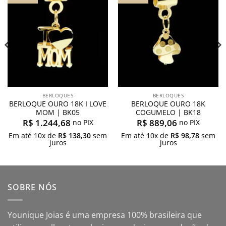
meus
meus
desejos
desejos
BERLOQUES
BERLOQUES
BERLOQUE OURO 18K I LOVE
BERLOQUE OURO 18K
MOM | BK05
COGUMELO | BK18
R$
1.244,68
R$
889,06
no PIX
no PIX
Em até
10
x de
R$
138,30
sem
Em até
10
x de
R$
98,78
sem
juros
juros
SOBRE NÓS
Younique Joias é uma empresa 100% brasileira que