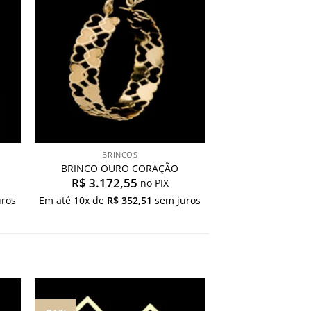
os
desejos
BRINCOS
BRINCO OURO CORAÇÃO
R$
3.172,55
no PIX
ros
Em até
10
x de
R$
352,51
sem juros