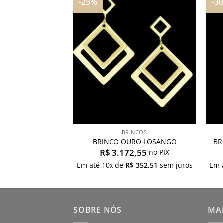
-25%
-3
Adicionar
Adicionar
aos
aos
meus
meus
desejos
desejos
INCOS
BRINCOS
OURO LUA
BRINCO OURO LOSANGO
BR
9,55
R$
3.172,55
no PIX
no PIX
$
205,51
sem juros
Em até
10
x de
R$
352,51
sem juros
Em 
SOBRE NÓS
MAP