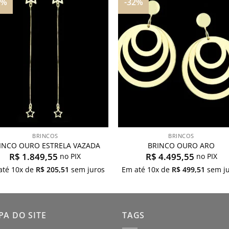
0%
-32%
Adicionar
Adicio
aos
aos
meus
meu
desejos
desej
BRINCOS
BRINCOS
INCO OURO ESTRELA VAZADA
BRINCO OURO ARO
R$
1.849,55
R$
4.495,55
no PIX
no PIX
até
10
x de
R$
205,51
sem juros
Em até
10
x de
R$
499,51
sem ju
A DO SITE
TAGS