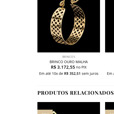
desejos
BRINCOS
BRINCO OURO MALHA
R$
3.172,55
no PIX
Em até
10
x de
R$
352,51
sem juros
Em 
PRODUTOS RELACIONADOS