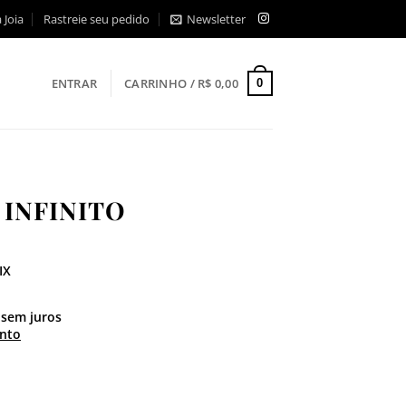
 Joia
Rastreie seu pedido
Newsletter
ENTRAR
CARRINHO /
R$
0,00
0
INFINITO
IX
sem juros
nto
idade