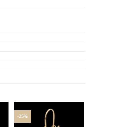
-25%
nar
Adicionar
aos
s
meus