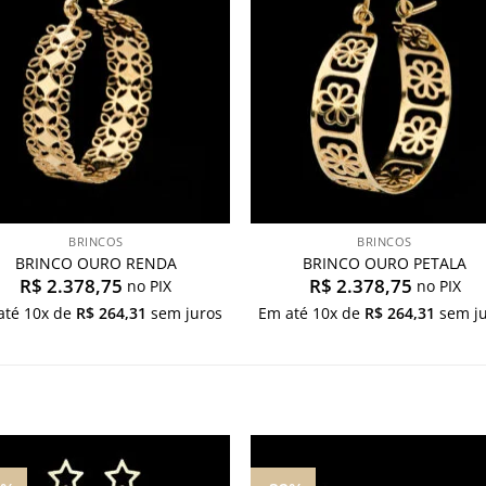
desejos
desej
BRINCOS
BRINCOS
BRINCO OURO RENDA
BRINCO OURO PETALA
R$
2.378,75
R$
2.378,75
no PIX
no PIX
até
10
x de
R$
264,31
sem juros
Em até
10
x de
R$
264,31
sem ju