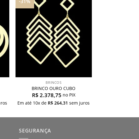
-31%
nar
Adicionar
aos
s
meus
os
desejos
BRINCOS
BRINCO OURO CUBO
R$
2.378,75
no PIX
ros
Em até
10
x de
R$
264,31
sem juros
SEGURANÇA