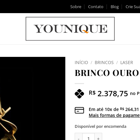
Sobre
Contato
Blog
Crie Sua
INÍCIO
/
BRINCOS
/
LASER
BRINCO OURO 
Adicionar
aos meus
desejos
2.378,75
R$
no P
Em até
10
x de
264,31
R$
Mais formas de pagame
Disponível por encomenda
BRINCO OURO INFINITO quant