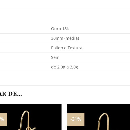
Ouro 18k
30mm (média)
Polido e Textura
Sem
de 2,0g a 3,0g
AR DE…
1%
-31%
Adicionar
Adicio
aos
aos
meus
meu