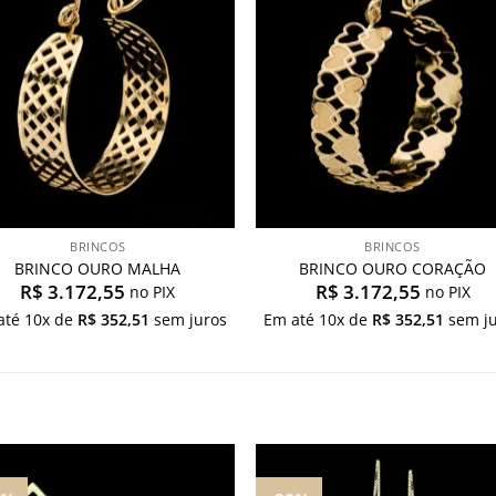
desejos
desej
BRINCOS
BRINCOS
BRINCO OURO MALHA
BRINCO OURO CORAÇÃO
R$
3.172,55
R$
3.172,55
no PIX
no PIX
até
10
x de
R$
352,51
sem juros
Em até
10
x de
R$
352,51
sem ju