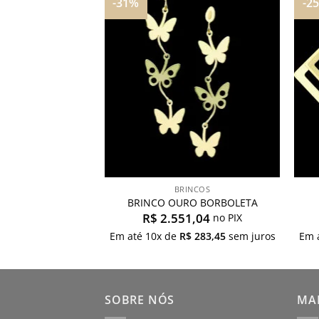
-31%
-2
Adicionar
Adicionar
aos
aos
meus
meus
desejos
desejos
INCOS
BRINCOS
CORAÇÃO VAZADO
BRINCO OURO BORBOLETA
8,75
R$
2.551,04
no PIX
no PIX
$
264,31
sem juros
Em até
10
x de
R$
283,45
sem juros
Em 
SOBRE NÓS
MAP