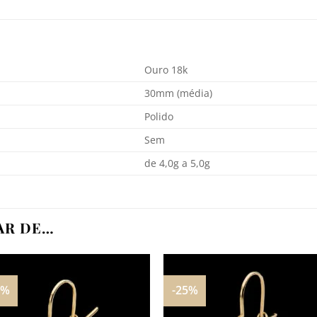
Ouro 18k
30mm (média)
Polido
Sem
de 4,0g a 5,0g
AR DE…
5%
-25%
Adicionar
Adicio
aos
aos
meus
meu