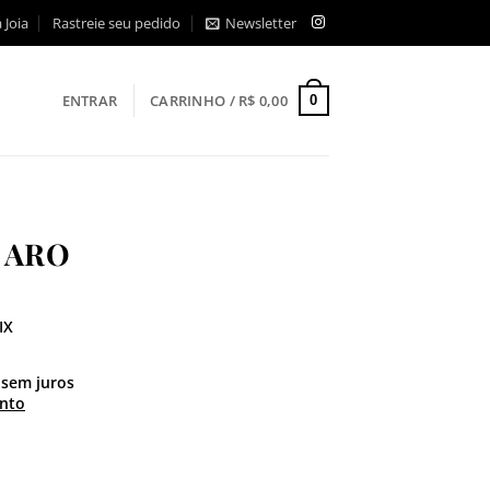
 Joia
Rastreie seu pedido
Newsletter
ENTRAR
CARRINHO /
R$
0,00
0
 ARO
IX
sem juros
nto
e