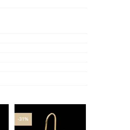
-31%
nar
Adicionar
aos
s
meus