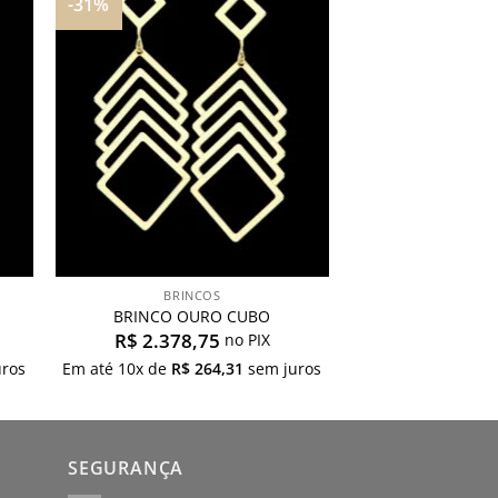
-31%
nar
Adicionar
aos
s
meus
os
desejos
BRINCOS
BRINCO OURO CUBO
R$
2.378,75
no PIX
ros
Em até
10
x de
R$
264,31
sem juros
SEGURANÇA