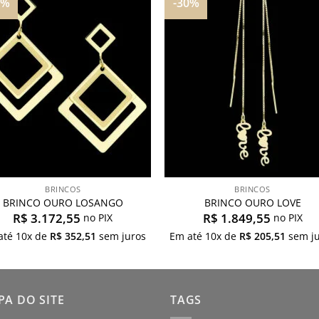
5%
-30%
Adicionar
Adicio
aos
aos
meus
meu
desejos
desej
BRINCOS
BRINCOS
BRINCO OURO LOSANGO
BRINCO OURO LOVE
R$
3.172,55
R$
1.849,55
no PIX
no PIX
até
10
x de
R$
352,51
sem juros
Em até
10
x de
R$
205,51
sem ju
A DO SITE
TAGS