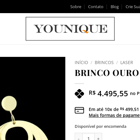
Sobre
Contato
Blog
Crie Sua
INÍCIO
/
BRINCOS
/
LASER
BRINCO OURO
Adicionar
aos meus
desejos
4.495,55
R$
no P
Em até
10
x de
499,51
R$
Mais formas de pagame
Disponível por encomenda
BRINCO OURO ARO quantidad