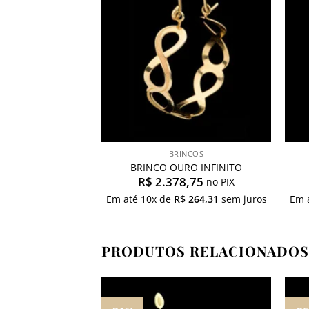
desejos
BRINCOS
BRINCO OURO INFINITO
R$
2.378,75
no PIX
Em até
10
x de
R$
264,31
sem juros
Em 
PRODUTOS RELACIONADOS