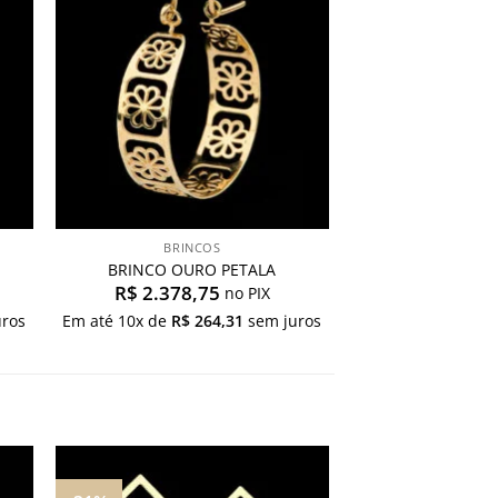
os
desejos
BRINCOS
BRINCO OURO PETALA
R$
2.378,75
no PIX
ros
Em até
10
x de
R$
264,31
sem juros