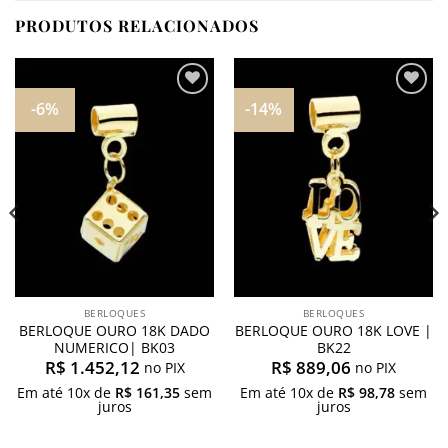
PRODUTOS RELACIONADOS
-6%
-14%
Adicionar
Adicionar
aos
aos
meus
meus
desejos
desejos
BERLOQUES
BERLOQUES
BERLOQUE OURO 18K DADO
BERLOQUE OURO 18K LOVE |
NUMERICO| BK03
BK22
R$
1.452,12
R$
889,06
no PIX
no PIX
Em até
10
x de
R$
161,35
sem
Em até
10
x de
R$
98,78
sem
juros
juros