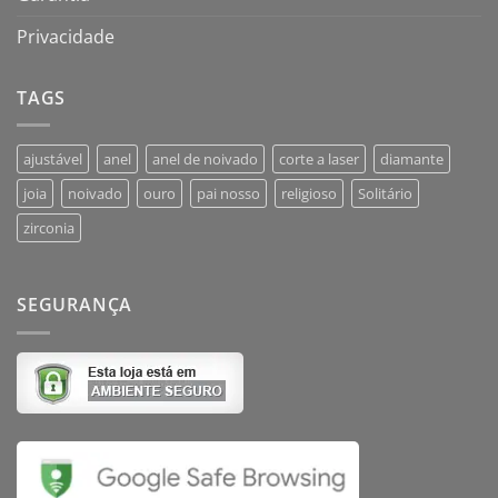
Privacidade
TAGS
ajustável
anel
anel de noivado
corte a laser
diamante
joia
noivado
ouro
pai nosso
religioso
Solitário
zirconia
SEGURANÇA