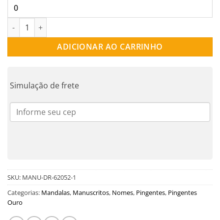
PINGENTE INICIAIS 1 CORAÇÃO OURO 18K | MANU-DR-62052-1Z
ADICIONAR AO CARRINHO
Simulação de frete
SKU:
MANU-DR-62052-1
Categorias:
Mandalas
,
Manuscritos
,
Nomes
,
Pingentes
,
Pingentes
Ouro