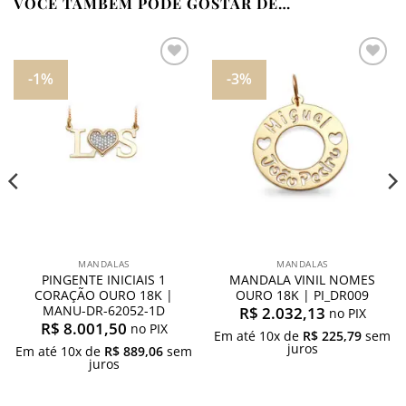
VOCÊ TAMBÉM PODE GOSTAR DE…
-1%
-3%
Adicionar
Adicionar
aos
aos
meus
meus
desejos
desejos
MANDALAS
MANDALAS
PINGENTE INICIAIS 1
MANDALA VINIL NOMES
CORAÇÃO OURO 18K |
OURO 18K | PI_DR009
MANU-DR-62052-1D
R$
2.032,13
no PIX
R$
8.001,50
no PIX
Em até
10
x de
R$
225,79
sem
juros
Em até
10
x de
R$
889,06
sem
juros