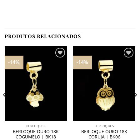
PRODUTOS RELACIONADOS
-14%
-14%
Adicionar
Adicionar
aos
aos
meus
meus
desejos
desejos
BERLOQUES
BERLOQUES
BERLOQUE OURO 18K
BERLOQUE OURO 18K
COGUMELO | BK18
CORUJA | BK06