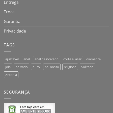
Entrega
Troca
Garantia
Privacidade
TAGS
ajustável
anel
anel de noivado
corte a laser
diamante
joia
noivado
ouro
pai nosso
religioso
Solitário
zirconia
SEGURANÇA