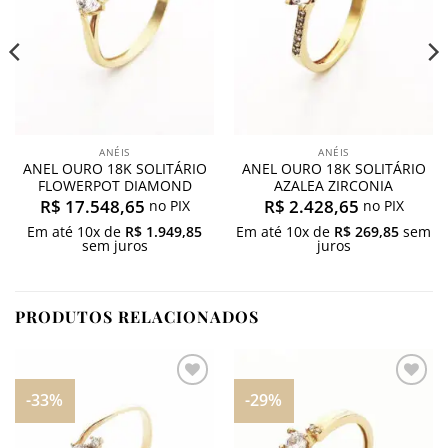
ANÉIS
ANÉIS
ANEL OURO 18K SOLITÁRIO
ANEL OURO 18K SOLITÁRIO
FLOWERPOT DIAMOND
AZALEA ZIRCONIA
R$
17.548,65
R$
2.428,65
no PIX
no PIX
Em até
10
x de
R$
1.949,85
Em até
10
x de
R$
269,85
sem
sem juros
juros
PRODUTOS RELACIONADOS
-33%
-29%
Adicionar
Adicionar
aos
aos
meus
meus
desejos
desejos