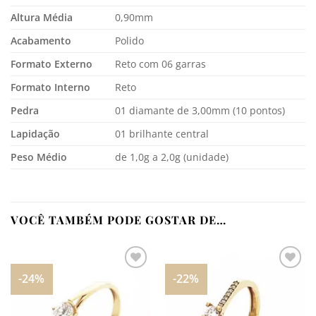
Altura Média
0,90mm
Acabamento
Polido
Formato Externo
Reto com 06 garras
Formato Interno
Reto
Pedra
01 diamante de 3,00mm (10 pontos)
Lapidação
01 brilhante central
Peso Médio
de 1,0g a 2,0g (unidade)
VOCÊ TAMBÉM PODE GOSTAR DE…
-24%
-22%
Adicionar
Adicionar
aos
aos
meus
meus
desejos
desejos