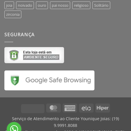
joia
noivado
ouro
pai nosso
religioso
Solitário
zirconia
SEGURANÇA
MasterCard
American
Elo
Hiper
Visa
Express
Serviço de Atendimento ao Cliente Younique Joias:
(19)
9.9991.8088