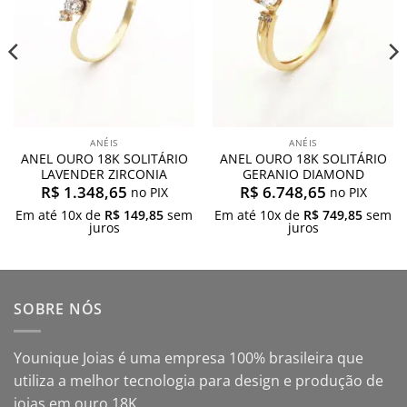
ANÉIS
ANÉIS
ANEL OURO 18K SOLITÁRIO
ANEL OURO 18K SOLITÁRIO
LAVENDER ZIRCONIA
GERANIO DIAMOND
R$
1.348,65
R$
6.748,65
no PIX
no PIX
Em até
10
x de
R$
149,85
sem
Em até
10
x de
R$
749,85
sem
juros
juros
SOBRE NÓS
Younique Joias é uma empresa 100% brasileira que
utiliza a melhor tecnologia para design e produção de
joias em ouro 18K.