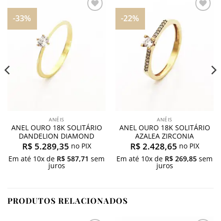
-33%
-22%
Adicionar
Adicionar
aos
aos
meus
meus
desejos
desejos
ANÉIS
ANÉIS
ANEL OURO 18K SOLITÁRIO
ANEL OURO 18K SOLITÁRIO
DANDELION DIAMOND
AZALEA ZIRCONIA
R$
5.289,35
R$
2.428,65
no PIX
no PIX
Em até
10
x de
R$
587,71
sem
Em até
10
x de
R$
269,85
sem
juros
juros
PRODUTOS RELACIONADOS