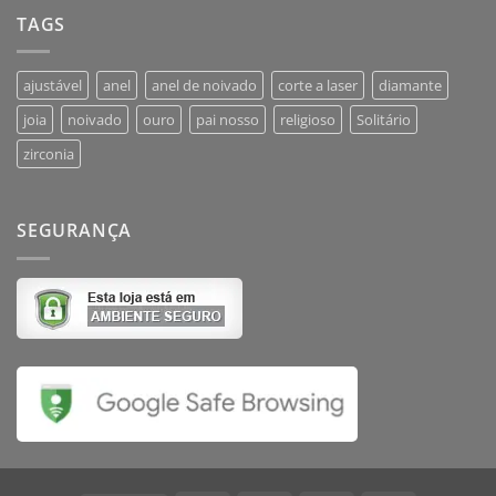
TAGS
ajustável
anel
anel de noivado
corte a laser
diamante
joia
noivado
ouro
pai nosso
religioso
Solitário
zirconia
SEGURANÇA