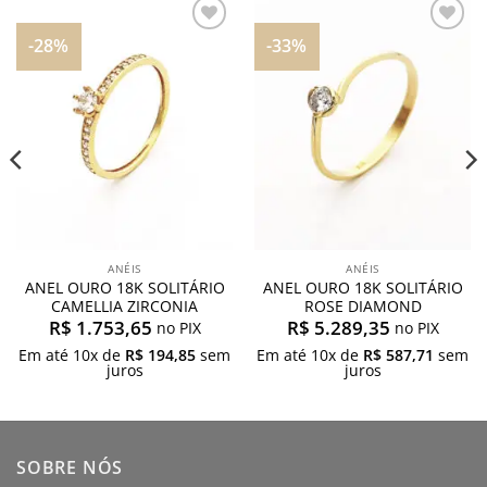
-28%
-33%
Adicionar
Adicionar
aos
aos
meus
meus
desejos
desejos
ANÉIS
ANÉIS
ANEL OURO 18K SOLITÁRIO
ANEL OURO 18K SOLITÁRIO
CAMELLIA ZIRCONIA
ROSE DIAMOND
R$
1.753,65
R$
5.289,35
no PIX
no PIX
Em até
10
x de
R$
194,85
sem
Em até
10
x de
R$
587,71
sem
juros
juros
SOBRE NÓS