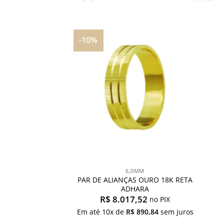
-10%
Adicionar
aos
meus
desejos
6,0MM
PAR DE ALIANÇAS OURO 18K RETA
ADHARA
R$
8.017,52
no PIX
Em até
10
x de
R$
890,84
sem juros