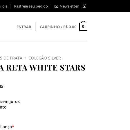
 Joia
Rastreie seu pedido
Newsletter
ENTRAR
CARRINHO /
R$
0,00
0
S DE PRATA
/
COLEÇÃO SILVER
A RETA WHITE STARS
IX
sem juros
nto
liança
*