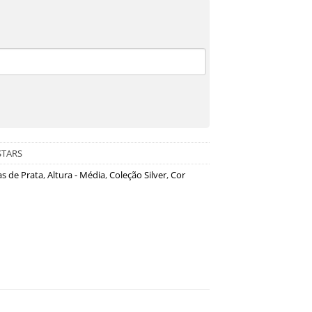
STARS
as de Prata
,
Altura - Média
,
Coleção Silver
,
Cor