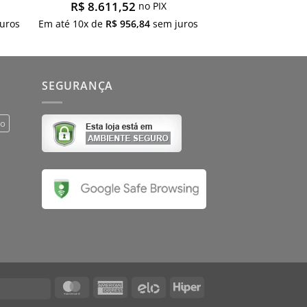
R$
8.611,52
no PIX
uros
Em até
10
x de
R$
956,84
sem juros
SEGURANÇA
do
MasterCard
American
Elo
Hiper
Visa
Express