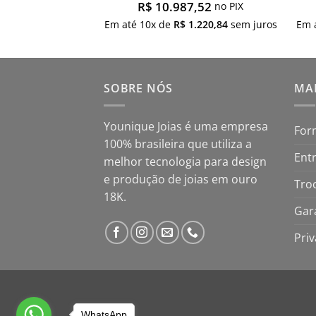
8,52
R$
10.987,52
no PIX
no PIX
$
659,84
sem juros
Em até
10
x de
R$
1.220,84
sem juros
Em 
SOBRE NÓS
MAP
Younique Joias é uma empresa
For
100% brasileira que utiliza a
Ent
melhor tecnologia para design
e produção de joias em ouro
Tro
18K.
Gar
Pri
WhatsApp