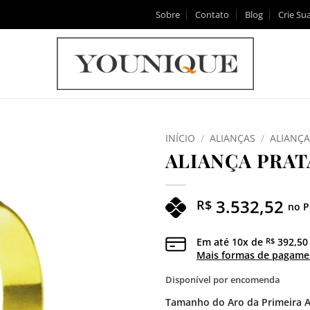
Sobre
Contato
Blog
Crie Sua
INÍCIO
/
ALIANÇAS
/
ALIANÇA
ALIANÇA PRAT
Adicionar
aos meus
desejos
3.532,52
R$
no P
Em até
10
x de
392,50
R$
Mais formas de pagame
Disponível por encomenda
Tamanho do Aro da Primeira A