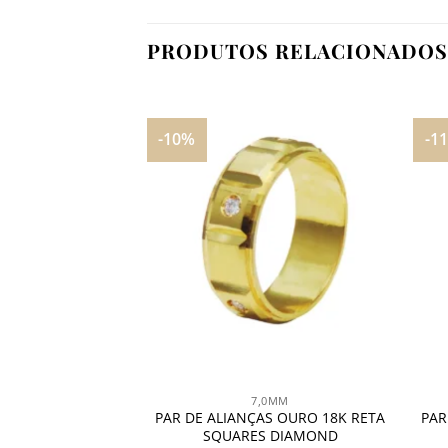
PRODUTOS RELACIONADOS
-10%
-1
Adicionar
Adicionar
aos
aos
meus
meus
desejos
desejos
,0MM
7,0MM
NÇAS OURO 18K
PAR DE ALIANÇAS OURO 18K RETA
PAR
A HEXAGO
SQUARES DIAMOND