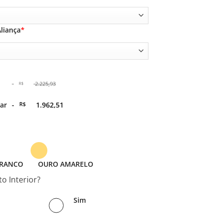
liança
*
-
2.225,93
R$
O
ar
-
R$
1.962,51
preço
original
era:
O
-
preço
R$ 2.225,93.
atual
é: -
R$ 1.962,51.
BRANCO
OURO AMARELO
o Interior?
Sim