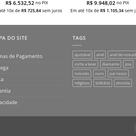
R$
6.532,52
R$
9.948,02
no PIX
no PIX
até
10
x de
R$
725,84
sem juros
Em até
10
x de
R$
1.105,34
sem j
A DO SITE
TAGS
ajustável
anel
anel de noiva
mas de Pagamento
corte a laser
diamante
joia
rega
noivado
ouro
pai nosso
ca
religioso
Solitário
zirconia
antia
vacidade