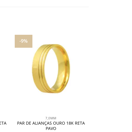
-9%
nar
Adicionar
aos
s
meus
os
desejos
7,0MM
ETA
PAR DE ALIANÇAS OURO 18K RETA
PAVO