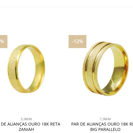
1%
-12%
Adicionar
Adicio
aos
aos
meus
meu
desejos
desej
5,0MM
7,0MM
 DE ALIANÇAS OURO 18K RETA
PAR DE ALIANÇAS OURO 18K R
ZANIAH
BIG PARALLELO