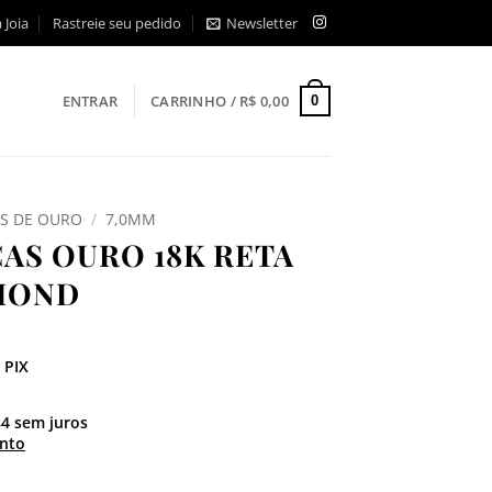
 Joia
Rastreie seu pedido
Newsletter
ENTRAR
CARRINHO /
R$
0,00
0
AS DE OURO
/
7,0MM
ÇAS OURO 18K RETA
MOND
 PIX
84
sem juros
nto