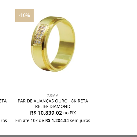
-10%
nar
Adicionar
aos
s
meus
os
desejos
7,0MM
ETA
PAR DE ALIANÇAS OURO 18K RETA
RELIEF DIAMOND
R$
10.839,02
no PIX
ros
Em até
10
x de
R$
1.204,34
sem juros