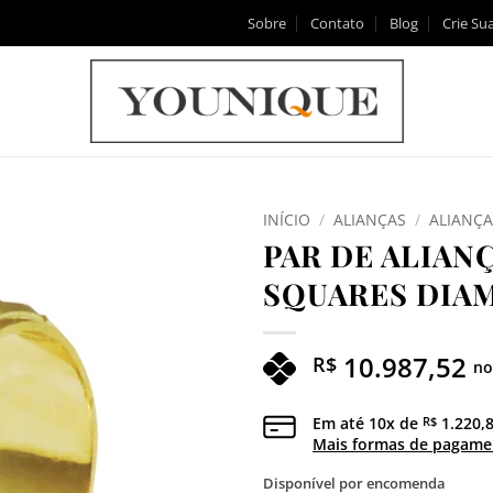
Sobre
Contato
Blog
Crie Sua
INÍCIO
/
ALIANÇAS
/
ALIANÇ
PAR DE ALIAN
Adicionar
SQUARES DIA
aos meus
desejos
10.987,52
R$
no
Em até
10
x de
1.220,
R$
Mais formas de pagame
Disponível por encomenda