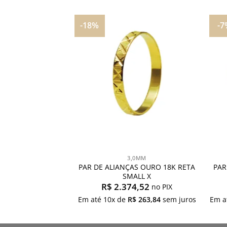
-18%
-7
Adicionar
Adicionar
aos
aos
meus
meus
desejos
desejos
,0MM
3,0MM
S OURO 18K RETA
PAR DE ALIANÇAS OURO 18K RETA
PAR
RALLELO
SMALL X
8,02
R$
2.374,52
no PIX
no PIX
1.105,34
sem juros
Em até
10
x de
R$
263,84
sem juros
Em a