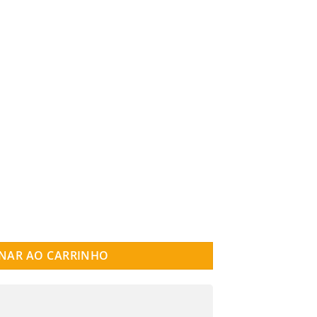
RETA SQUARES DIAMOND quantidade
NAR AO CARRINHO