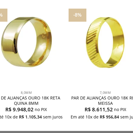
%
-8%
Adicionar
Adicio
aos
aos
meus
meu
desejos
desej
8,0MM
7,0MM
 DE ALIANÇAS OURO 18K RETA
PAR DE ALIANÇAS OURO 18K R
QUINA 8MM
MEISSA
R$
9.948,02
R$
8.611,52
no PIX
no PIX
té
10
x de
R$
1.105,34
sem juros
Em até
10
x de
R$
956,84
sem ju