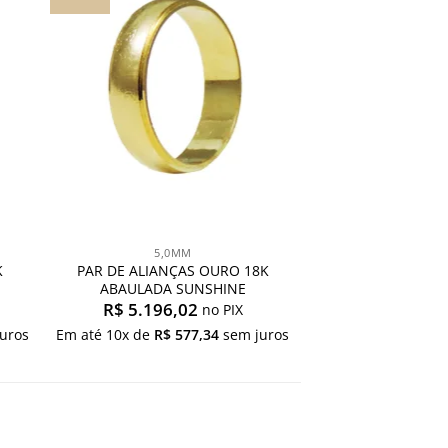
aos
s
meus
os
desejos
5,0MM
K
PAR DE ALIANÇAS OURO 18K
ABAULADA SUNSHINE
R$
5.196,02
no PIX
uros
Em até
10
x de
R$
577,34
sem juros