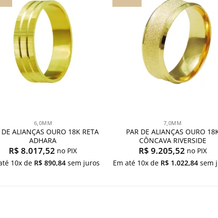
aos
aos
meus
meu
desejos
desej
6,0MM
7,0MM
 DE ALIANÇAS OURO 18K RETA
PAR DE ALIANÇAS OURO 18
ADHARA
CÔNCAVA RIVERSIDE
R$
8.017,52
R$
9.205,52
no PIX
no PIX
até
10
x de
R$
890,84
sem juros
Em até
10
x de
R$
1.022,84
sem j