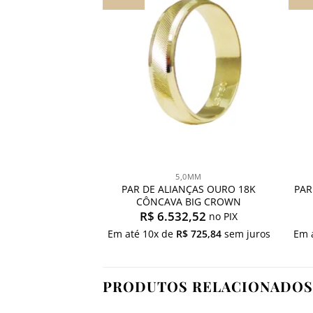
aos
meus
desejos
5,0MM
PAR DE ALIANÇAS OURO 18K
PAR
CÔNCAVA BIG CROWN
R$
6.532,52
no PIX
Em até
10
x de
R$
725,84
sem juros
Em 
PRODUTOS RELACIONADOS