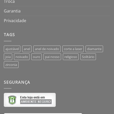
Troca
Garantia
Privacidade
TAGS
ajustável
anel
anel de noivado
corte a laser
diamante
joia
noivado
ouro
pai nosso
religioso
Solitário
zirconia
SEGURANÇA