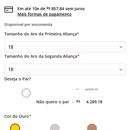
Em até
10
x de
857,84
sem juros
R$
Mais formas de pagamento
Disponível por encomenda
Tamanho do Aro da Primeira Aliança
*
Tamanho do Aro da Segunda Aliança
*
Deseja o Par?
-
4.929,15
R$
O
Não quero o par
-
R$
4.289,18
preço
original
era:
O
Cor do Ouro
*
-
preço
R$ 4.929,15.
atual
é: -