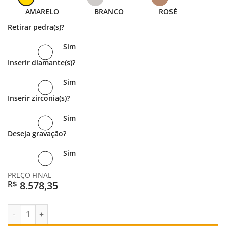
R$ 4.289,18.
AMARELO
BRANCO
ROSÉ
Retirar pedra(s)?
Sim
Inserir diamante(s)?
Sim
Inserir zirconia(s)?
Sim
Deseja gravação?
Sim
PREÇO FINAL
8.578,35
R$
PAR DE ALIANÇAS OURO 18K ABAULADA ROCKSTAR DIAMOND q