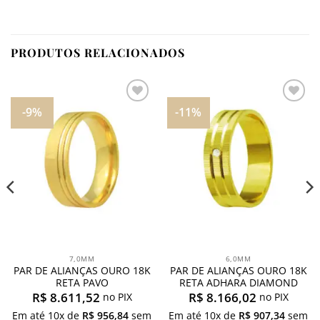
PRODUTOS RELACIONADOS
-9%
-11%
Adicionar
Adicionar
aos
aos
meus
meus
desejos
desejos
7,0MM
6,0MM
PAR DE ALIANÇAS OURO 18K
PAR DE ALIANÇAS OURO 18K
RETA PAVO
RETA ADHARA DIAMOND
R$
8.611,52
R$
8.166,02
no PIX
no PIX
Em até
10
x de
R$
956,84
sem
Em até
10
x de
R$
907,34
sem