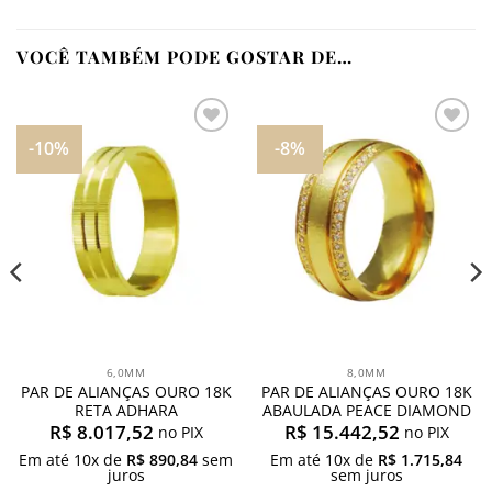
VOCÊ TAMBÉM PODE GOSTAR DE…
-10%
-8%
Adicionar
Adicionar
aos
aos
meus
meus
desejos
desejos
6,0MM
8,0MM
PAR DE ALIANÇAS OURO 18K
PAR DE ALIANÇAS OURO 18K
RETA ADHARA
ABAULADA PEACE DIAMOND
R$
8.017,52
R$
15.442,52
no PIX
no PIX
Em até
10
x de
R$
890,84
sem
Em até
10
x de
R$
1.715,84
juros
sem juros