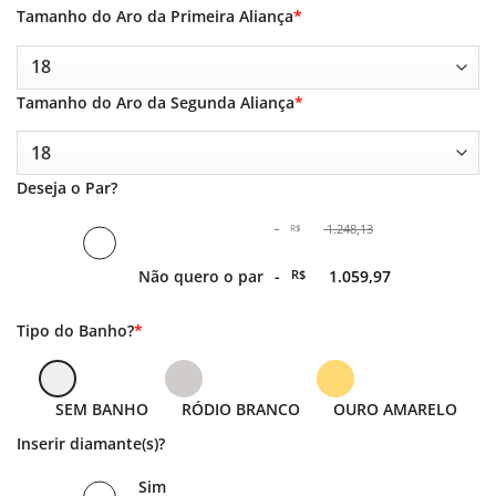
Tamanho do Aro da Primeira Aliança
*
Tamanho do Aro da Segunda Aliança
*
Deseja o Par?
-
1.248,13
R$
O
Não quero o par
-
R$
1.059,97
preço
original
era:
O
Tipo do Banho?
*
-
preço
R$ 1.248,13.
atual
é: -
R$ 1.059,97.
SEM BANHO
RÓDIO BRANCO
OURO AMARELO
Inserir diamante(s)?
Sim