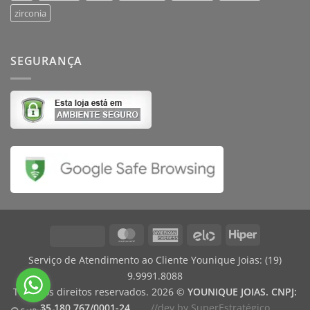
zirconia
SEGURANÇA
MasterCard
American
Elo
Hiper
Visa
Express
Serviço de Atendimento ao Cliente Younique Joias:
(19)
9.9991.8088
Todos os direitos reservados. 2026 ©
YOUNIQUE JOIAS. CNPJ:
35.180.767/0001-24
//dev by SuperEstratégico