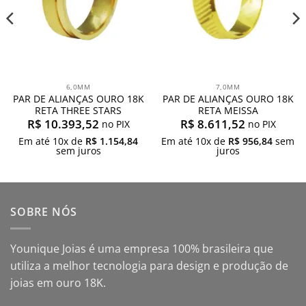
6,0MM
7,0MM
PAR DE ALIANÇAS OURO 18K
PAR DE ALIANÇAS OURO 18K
RETA THREE STARS
RETA MEISSA
R$
10.393,52
R$
8.611,52
no PIX
no PIX
Em até
10
x de
R$
1.154,84
Em até
10
x de
R$
956,84
sem
sem juros
juros
SOBRE NÓS
Younique Joias é uma empresa 100% brasileira que
utiliza a melhor tecnologia para design e produção de
joias em ouro 18K.