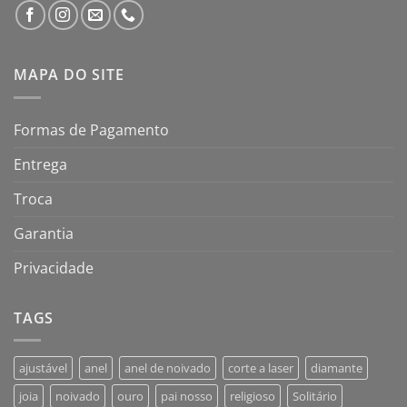
MAPA DO SITE
Formas de Pagamento
Entrega
Troca
Garantia
Privacidade
TAGS
ajustável
anel
anel de noivado
corte a laser
diamante
joia
noivado
ouro
pai nosso
religioso
Solitário