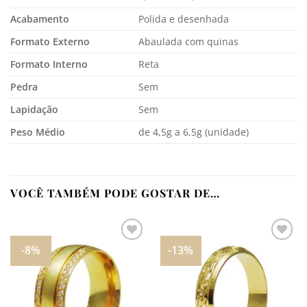
Acabamento
Polida e desenhada
Formato Externo
Abaulada com quinas
Formato Interno
Reta
Pedra
Sem
Lapidação
Sem
Peso Médio
de 4,5g a 6,5g (unidade)
VOCÊ TAMBÉM PODE GOSTAR DE…
-8%
-13%
Adicionar
Adicionar
aos
aos
meus
meus
desejos
desejos