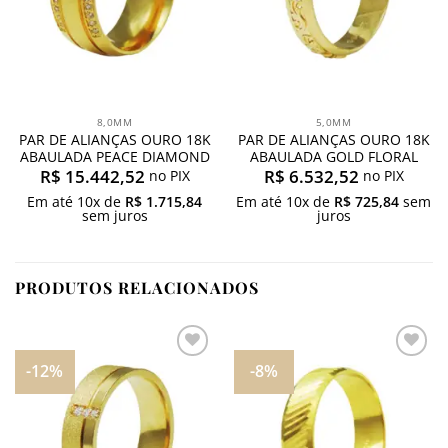
8,0MM
5,0MM
PAR DE ALIANÇAS OURO 18K
PAR DE ALIANÇAS OURO 18K
ABAULADA PEACE DIAMOND
ABAULADA GOLD FLORAL
R$
15.442,52
R$
6.532,52
no PIX
no PIX
Em até
10
x de
R$
1.715,84
Em até
10
x de
R$
725,84
sem
sem juros
juros
PRODUTOS RELACIONADOS
-12%
-8%
Adicionar
Adicionar
aos
aos
meus
meus
desejos
desejos