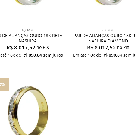
6,0MM
6,0MM
R DE ALIANÇAS OURO 18K RETA
PAR DE ALIANÇAS OURO 18K 
NASHIRA
NASHIRA DIAMOND
R$
8.017,52
R$
8.017,52
no PIX
no PIX
 até
10
x de
R$
890,84
sem juros
Em até
10
x de
R$
890,84
sem j
3%
Adicionar
aos
meus
desejos