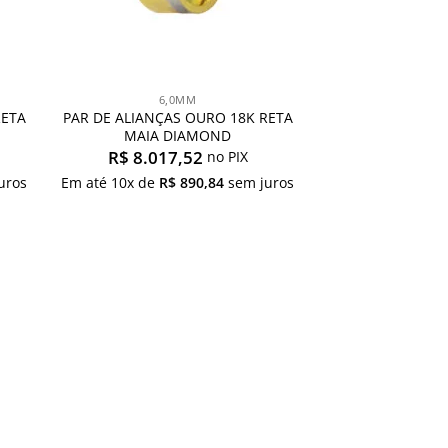
6,0MM
RETA
PAR DE ALIANÇAS OURO 18K RETA
MAIA DIAMOND
R$
8.017,52
no PIX
uros
Em até
10
x de
R$
890,84
sem juros