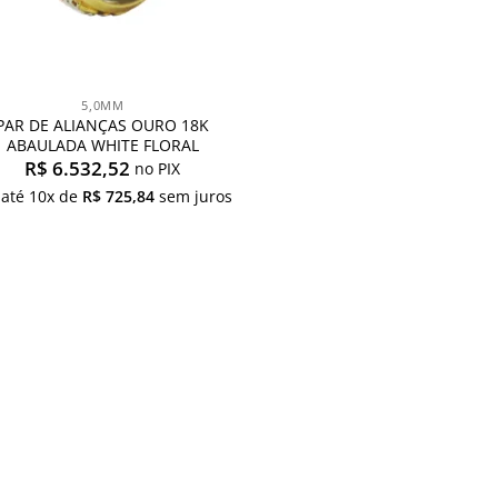
5,0MM
PAR DE ALIANÇAS OURO 18K
ABAULADA WHITE FLORAL
R$
6.532,52
no PIX
 até
10
x de
R$
725,84
sem juros