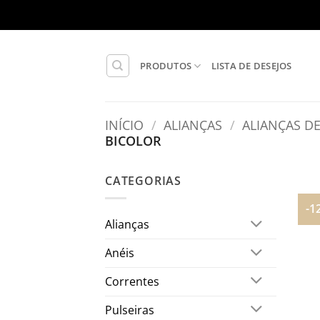
Skip
to
content
PRODUTOS
LISTA DE DESEJOS
INÍCIO
/
ALIANÇAS
/
ALIANÇAS D
BICOLOR
CATEGORIAS
-1
Alianças
Anéis
Correntes
Pulseiras