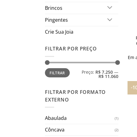
Brincos
Pingentes
Crie Sua Joia
FILTRAR POR PREÇO
Em 
Preço
Preço
Preço:
R$ 7.250
—
FILTRAR
mínimo
máximo
R$ 11.060
-1
FILTRAR POR FORMATO
EXTERNO
Abaulada
(1)
Côncava
(2)