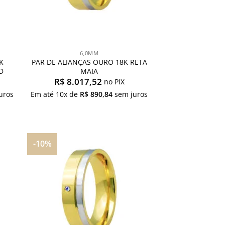
6,0MM
K
PAR DE ALIANÇAS OURO 18K RETA
D
MAIA
R$
8.017,52
no PIX
uros
Em até
10
x de
R$
890,84
sem juros
-10%
onar
Adicionar
s
aos
us
meus
jos
desejos