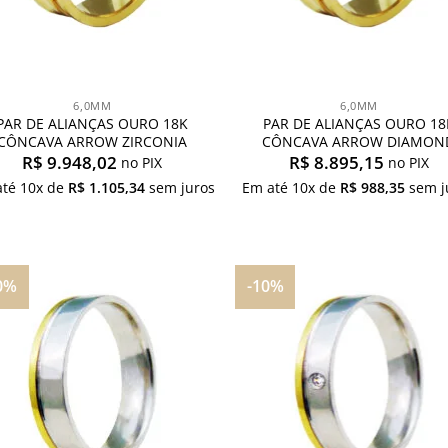
6,0MM
6,0MM
PAR DE ALIANÇAS OURO 18K
PAR DE ALIANÇAS OURO 18
CÔNCAVA ARROW ZIRCONIA
CÔNCAVA ARROW DIAMON
R$
9.948,02
R$
8.895,15
no PIX
no PIX
até
10
x de
R$
1.105,34
sem juros
Em até
10
x de
R$
988,35
sem j
0%
-10%
Adicionar
Adici
aos
ao
meus
me
desejos
dese