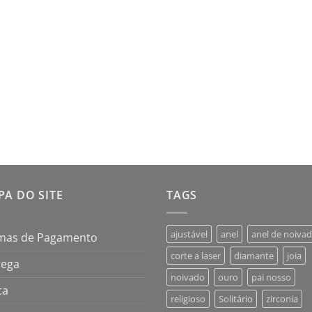
A DO SITE
TAGS
ajustável
anel
anel de noiva
mas de Pagamento
corte a laser
diamante
joia
rega
noivado
ouro
pai nosso
ca
religioso
Solitário
zirconia