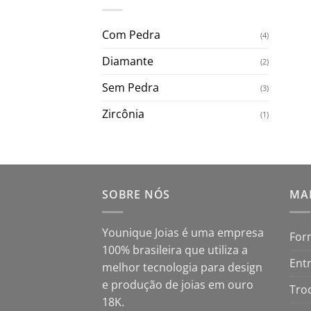
Com Pedra
(4)
Diamante
(2)
Sem Pedra
(3)
Zircônia
(1)
SOBRE NÓS
MAP
Younique Joias é uma empresa
For
100% brasileira que utiliza a
Ent
melhor tecnologia para design
e produção de joias em ouro
Tro
18K.