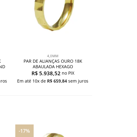
4,0MM
K
PAR DE ALIANÇAS OURO 18K
ND
ABAULADA HEXAGO
R$
5.938,52
no PIX
ros
Em até
10
x de
R$
659,84
sem juros
-17%
nar
Adicionar
aos