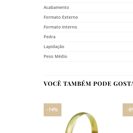
Acabamento
Formato Externo
Formato Interno
Pedra
Lapidação
Peso Médio
VOCÊ TAMBÉM PODE GOST
-14%
-8
Adicionar
aos
meus
desejos