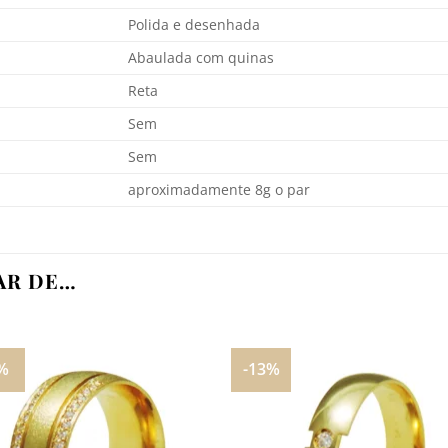
Polida e desenhada
Abaulada com quinas
Reta
Sem
Sem
aproximadamente 8g o par
AR DE…
%
-13%
Adicionar
Adicio
aos
aos
meus
meu
desejos
desej