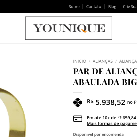
Sobre
Contato
Blog
Crie Sua
INÍCIO
/
ALIANÇAS
/
ALIANÇ
PAR DE ALIAN
Adicionar
ABAULADA BIG
aos meus
desejos
5.938,52
R$
no P
Em até
10
x de
659,84
R$
Mais formas de pagame
Disponível por encomenda