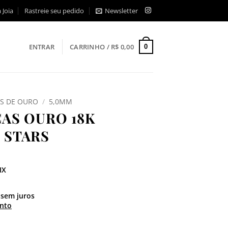
 Joia
Rastreie seu pedido
Newsletter
ENTRAR
CARRINHO /
R$
0,00
0
AS DE OURO
/
5,0MM
ÇAS OURO 18K
 STARS
IX
sem juros
nto