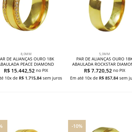
8,0MM
5,0MM
PAR DE ALIANÇAS OURO 18K
PAR DE ALIANÇAS OURO 18
ABAULADA PEACE DIAMOND
ABAULADA ROCKSTAR DIAMO
R$
15.442,52
R$
7.720,52
no PIX
no PIX
té
10
x de
R$
1.715,84
sem juros
Em até
10
x de
R$
857,84
sem ju
%
-10%
Adicionar
Adicio
aos
aos