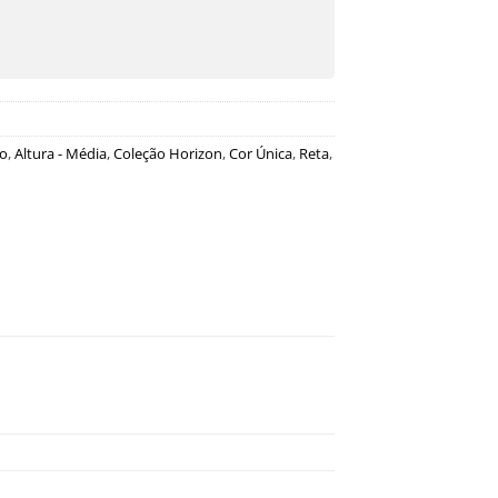
ro
,
Altura - Média
,
Coleção Horizon
,
Cor Única
,
Reta
,