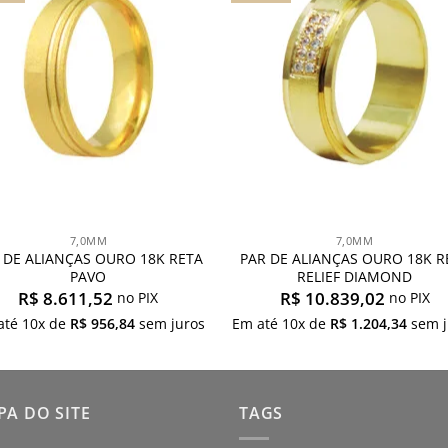
meus
meu
desejos
desej
7,0MM
7,0MM
 DE ALIANÇAS OURO 18K RETA
PAR DE ALIANÇAS OURO 18K R
PAVO
RELIEF DIAMOND
R$
8.611,52
R$
10.839,02
no PIX
no PIX
até
10
x de
R$
956,84
sem juros
Em até
10
x de
R$
1.204,34
sem j
A DO SITE
TAGS