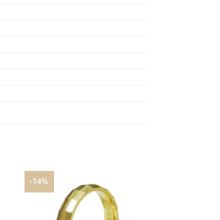
-14%
nar
Adicionar
aos
s
meus
os
desejos