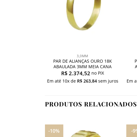
3,0MM
PAR DE ALIANÇAS OURO 18K
ABAULADA 3MM MEIA CANA
R$
2.374,52
no PIX
Em até
10
x de
R$
263,84
sem juros
Em a
PRODUTOS RELACIONADOS
-10%
-9
Adicionar
Adicionar
,0MM
aos
aos