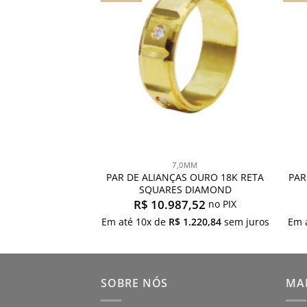
S OURO 18K RETA
meus
meus
desejos
desejos
DIAMOND
7,52
no PIX
$
890,84
sem juros
7,0MM
PAR DE ALIANÇAS OURO 18K RETA
PAR
SQUARES DIAMOND
R$
10.987,52
no PIX
Em até
10
x de
R$
1.220,84
sem juros
Em 
SOBRE NÓS
MAP