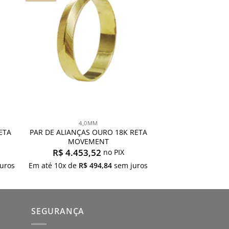
s
meus
os
desejos
4,0MM
ETA
PAR DE ALIANÇAS OURO 18K RETA
MOVEMENT
R$
4.453,52
no PIX
uros
Em até
10
x de
R$
494,84
sem juros
SEGURANÇA