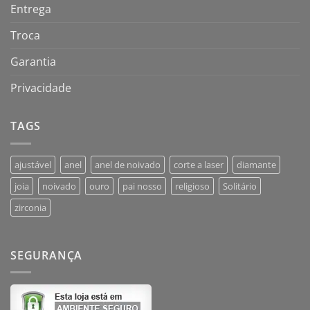
Entrega
Troca
Garantia
Privacidade
TAGS
ajustável
anel
anel de noivado
corte a laser
diamante
joia
noivado
ouro
pai nosso
religioso
Solitário
zirconia
SEGURANÇA