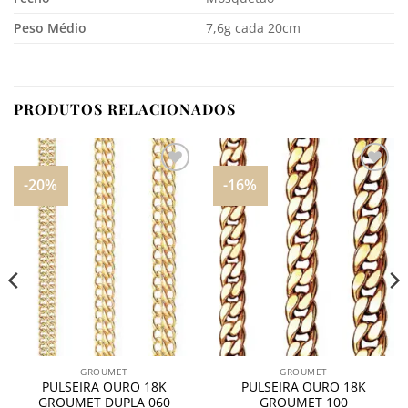
Peso Médio
7,6g cada 20cm
PRODUTOS RELACIONADOS
-20%
-16%
Adicionar
Adicionar
aos
aos
meus
meus
desejos
desejos
GROUMET
GROUMET
PULSEIRA OURO 18K
PULSEIRA OURO 18K
GROUMET DUPLA 060
GROUMET 100