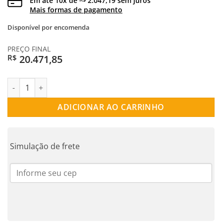
Em até
10
x de
2.047,19
sem juros
Mais formas de pagamento
Disponível por encomenda
PREÇO FINAL
20.471,85
R$
PULSEIRA OURO 18K CARTIER 060 quantidade
ADICIONAR AO CARRINHO
Simulação de frete