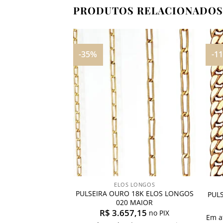
PRODUTOS RELACIONADOS
-35%
-1
Adicionar
Adicionar
aos
aos
meus
meus
desejos
desejos
MES
ELOS LONGOS
ES OURO 18K |
PULSEIRA OURO 18K ELOS LONGOS
PUL
0011
020 MAIOR
6,57
R$
3.657,15
no PIX
no PIX
Em a