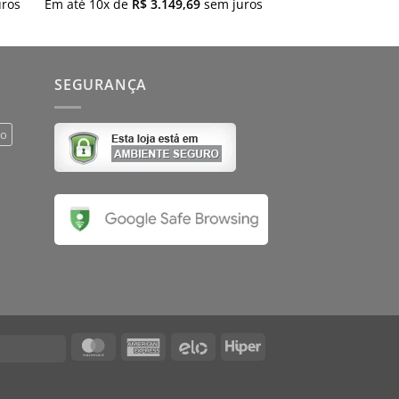
ros
Em até
10
x de
R$
3.149,69
sem juros
SEGURANÇA
do
MasterCard
American
Elo
Hiper
Visa
Express