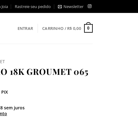
 Joia
Rastreie seu pedido
Newsletter
ENTRAR
CARRINHO /
R$
0,00
0
ET
O 18K GROUMET 065
 PIX
78
sem juros
nto