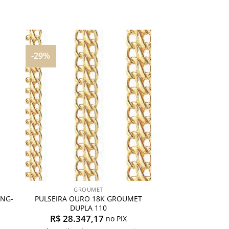
-29%
nar
Adicionar
aos
s
meus
os
desejos
GROUMET
PNG-
PULSEIRA OURO 18K GROUMET
DUPLA 110
R$
28.347,17
no PIX