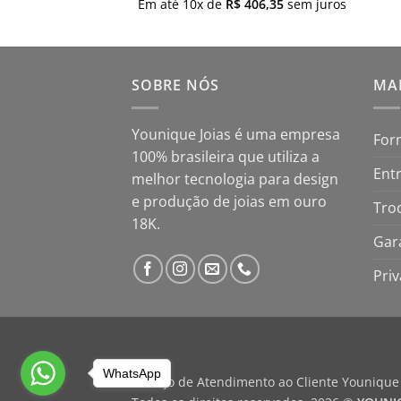
$
112,95
sem juros
Em até
10
x de
R$
406,35
sem juros
SOBRE NÓS
MAP
Younique Joias é uma empresa
For
100% brasileira que utiliza a
Ent
melhor tecnologia para design
e produção de joias em ouro
Tro
18K.
Gar
Pri
WhatsApp
Serviço de Atendimento ao Cliente Younique 