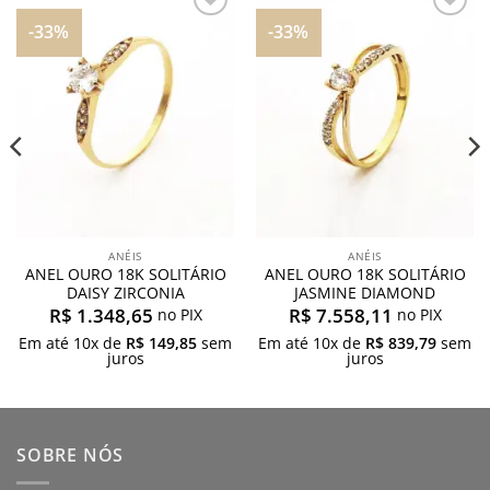
-33%
-33%
Adicionar
Adicionar
aos
aos
meus
meus
desejos
desejos
ANÉIS
ANÉIS
ANEL OURO 18K SOLITÁRIO
ANEL OURO 18K SOLITÁRIO
DAISY ZIRCONIA
JASMINE DIAMOND
R$
1.348,65
R$
7.558,11
no PIX
no PIX
Em até
10
x de
R$
149,85
sem
Em até
10
x de
R$
839,79
sem
juros
juros
SOBRE NÓS