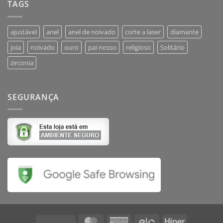
TAGS
ajustável
anel
anel de noivado
corte a laser
diamante
joia
noivado
ouro
pai nosso
religioso
Solitário
zirconia
SEGURANÇA
MasterCard
American
Elo
Hiper
Visa