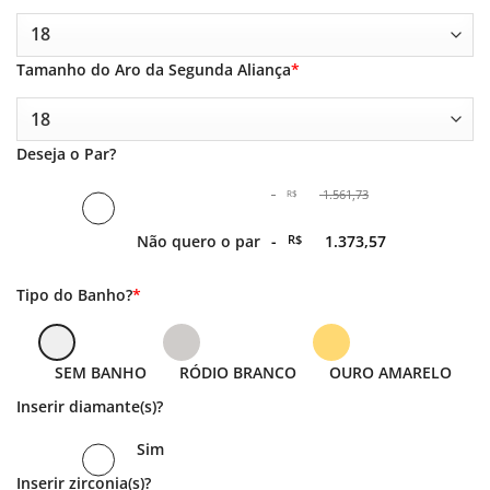
Tamanho do Aro da Segunda Aliança
*
Deseja o Par?
-
1.561,73
R$
O
Não quero o par
-
R$
1.373,57
preço
original
era:
O
Tipo do Banho?
*
-
preço
R$ 1.561,73.
atual
é: -
R$ 1.373,57.
SEM BANHO
RÓDIO BRANCO
OURO AMARELO
Inserir diamante(s)?
Sim
Inserir zirconia(s)?