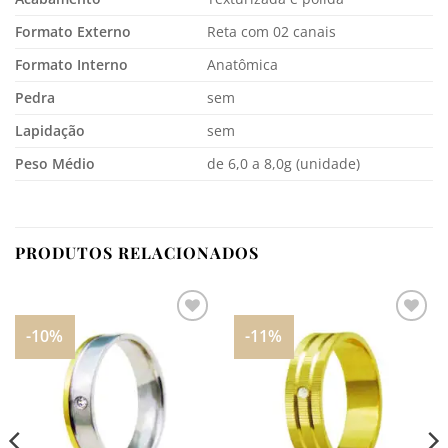
Formato Externo
Reta com 02 canais
Formato Interno
Anatômica
Pedra
sem
Lapidação
sem
Peso Médio
de 6,0 a 8,0g (unidade)
PRODUTOS RELACIONADOS
-10%
-11%
Adicionar
Adicionar
aos
aos
meus
meus
desejos
desejos