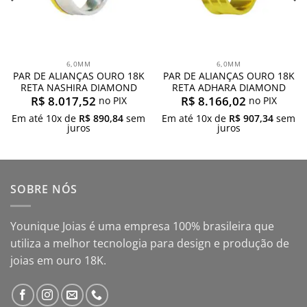
6,0MM
6,0MM
PAR DE ALIANÇAS OURO 18K
PAR DE ALIANÇAS OURO 18K
RETA NASHIRA DIAMOND
RETA ADHARA DIAMOND
R$
8.017,52
R$
8.166,02
no PIX
no PIX
Em até
10
x de
R$
890,84
sem
Em até
10
x de
R$
907,34
sem
juros
juros
SOBRE NÓS
Younique Joias é uma empresa 100% brasileira que
utiliza a melhor tecnologia para design e produção de
joias em ouro 18K.