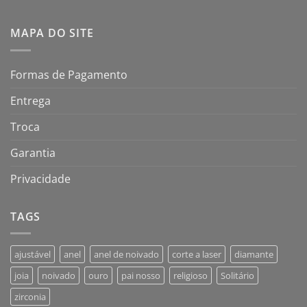
MAPA DO SITE
Formas de Pagamento
Entrega
Troca
Garantia
Privacidade
TAGS
ajustável
anel
anel de noivado
corte a laser
diamante
joia
noivado
ouro
pai nosso
religioso
Solitário
zirconia