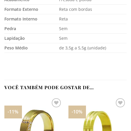
Formato Externo
Reta com bordas
Formato Interno
Reta
Pedra
Sem
Lapidação
Sem
Peso Médio
de 3,5g a 5,5g (unidade)
VOCÊ TAMBÉM PODE GOSTAR DE…
-11%
-10%
Adicionar
Adicionar
aos
aos
meus
meus
desejos
desejos