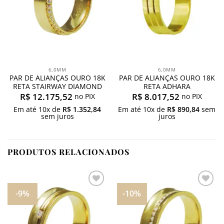
6,0MM
6,0MM
PAR DE ALIANÇAS OURO 18K
PAR DE ALIANÇAS OURO 18K
RETA STAIRWAY DIAMOND
RETA ADHARA
R$
12.175,52
R$
8.017,52
no PIX
no PIX
Em até
10
x de
R$
1.352,84
Em até
10
x de
R$
890,84
sem
sem juros
juros
PRODUTOS RELACIONADOS
-9%
-10%
Adicionar
Adicionar
aos
aos
meus
meus
desejos
desejos