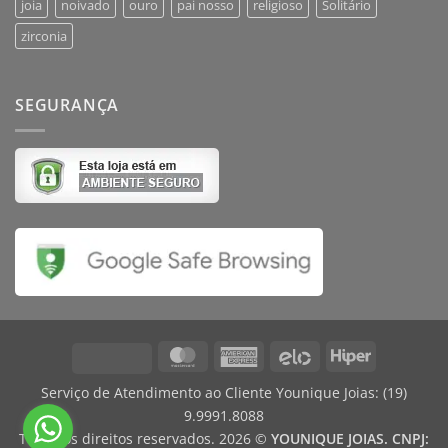
joia
noivado
ouro
pai nosso
religioso
Solitário
zirconia
SEGURANÇA
MasterCard
American
Elo
Hiper
Visa
Express
Serviço de Atendimento ao Cliente Younique Joias:
(19)
9.9991.8088
Todos os direitos reservados. 2026 ©
YOUNIQUE JOIAS. CNPJ: