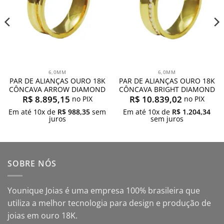
6,0MM
6,0MM
PAR DE ALIANÇAS OURO 18K
PAR DE ALIANÇAS OURO 18K
CÔNCAVA ARROW DIAMOND
CÔNCAVA BRIGHT DIAMOND
R$
8.895,15
R$
10.839,02
no PIX
no PIX
Em até
10
x de
R$
988,35
sem
Em até
10
x de
R$
1.204,34
juros
sem juros
SOBRE NÓS
Younique Joias é uma empresa 100% brasileira que
utiliza a melhor tecnologia para design e produção de
joias em ouro 18K.