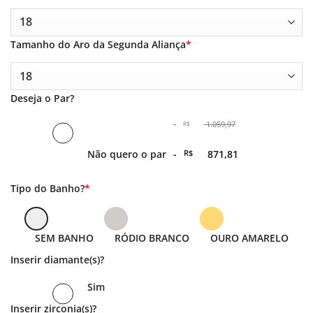
Tamanho do Aro da Segunda Aliança
*
Deseja o Par?
-
1.059,97
R$
O
Não quero o par
-
R$
871,81
preço
original
era:
O
Tipo do Banho?
*
-
preço
R$ 1.059,97.
atual
é: -
R$ 871,81.
SEM BANHO
RÓDIO BRANCO
OURO AMARELO
Inserir diamante(s)?
Sim
Inserir zirconia(s)?