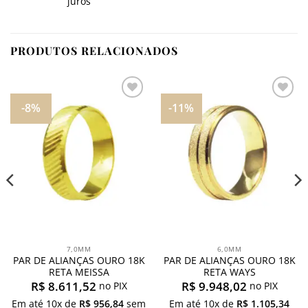
juros
PRODUTOS RELACIONADOS
-8%
-11%
Adicionar
Adicionar
aos
aos
meus
meus
desejos
desejos
7,0MM
6,0MM
PAR DE ALIANÇAS OURO 18K
PAR DE ALIANÇAS OURO 18K
RETA MEISSA
RETA WAYS
R$
8.611,52
R$
9.948,02
no PIX
no PIX
Em até
10
x de
R$
956,84
sem
Em até
10
x de
R$
1.105,34