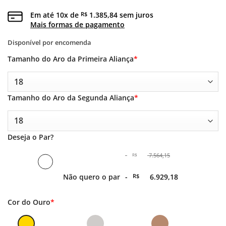
Em até
10
x de
1.385,84
sem juros
R$
Mais formas de pagamento
Disponível por encomenda
Tamanho do Aro da Primeira Aliança
*
Tamanho do Aro da Segunda Aliança
*
Deseja o Par?
-
7.564,15
R$
O
Não quero o par
-
R$
6.929,18
preço
original
era:
O
Cor do Ouro
*
-
preço
R$ 7.564,15.
atual
é: -