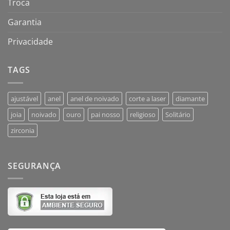
Troca
Garantia
Privacidade
TAGS
ajustável
anel
anel de noivado
corte a laser
diamante
joia
noivado
ouro
pai nosso
religioso
Solitário
zirconia
SEGURANÇA