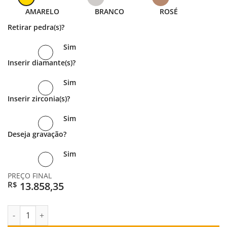
R$ 6.929,18.
AMARELO
BRANCO
ROSÉ
Retirar pedra(s)?
Sim
Inserir diamante(s)?
Sim
Inserir zirconia(s)?
Sim
Deseja gravação?
Sim
PREÇO FINAL
13.858,35
R$
PAR DE ALIANÇAS OURO 18K ABAULADA PEACE ZIRCONIA quant