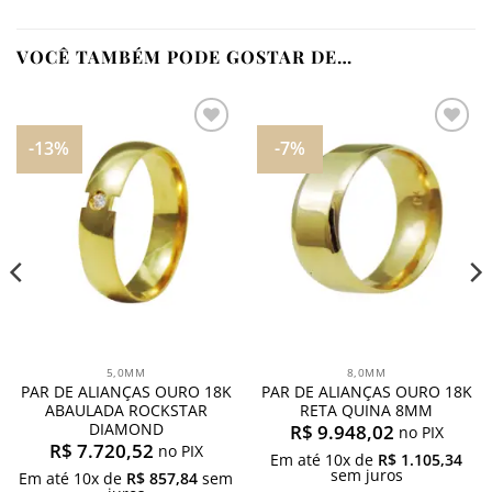
VOCÊ TAMBÉM PODE GOSTAR DE…
-13%
-7%
Adicionar
Adicionar
aos
aos
meus
meus
desejos
desejos
5,0MM
8,0MM
PAR DE ALIANÇAS OURO 18K
PAR DE ALIANÇAS OURO 18K
ABAULADA ROCKSTAR
RETA QUINA 8MM
DIAMOND
R$
9.948,02
no PIX
R$
7.720,52
no PIX
Em até
10
x de
R$
1.105,34
sem juros
Em até
10
x de
R$
857,84
sem