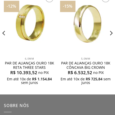
-12%
-15%
Adicionar
Adicionar
aos
aos
meus
meus
desejos
desejos
6,0MM
5,0MM
PAR DE ALIANÇAS OURO 18K
PAR DE ALIANÇAS OURO 18K
RETA THREE STARS
CÔNCAVA BIG CROWN
R$
10.393,52
R$
6.532,52
no PIX
no PIX
Em até
10
x de
R$
1.154,84
Em até
10
x de
R$
725,84
sem
sem juros
juros
SOBRE NÓS