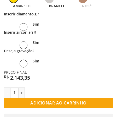
R$ 1.071,68.
AMARELO
BRANCO
ROSÉ
Inserir diamante(s)?
Sim
Inserir zirconia(s)?
Sim
Deseja gravação?
Sim
PREÇO FINAL
2.143,35
R$
PAR DE ALIANÇAS OURO 18K ABAULADA 2MM MEIA CANA quant
ADICIONAR AO CARRINHO