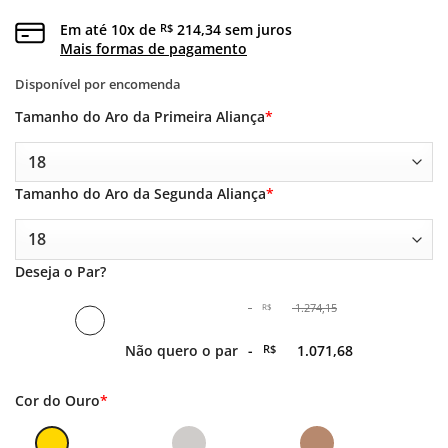
Em até
10
x de
214,34
sem juros
R$
Mais formas de pagamento
Disponível por encomenda
Tamanho do Aro da Primeira Aliança
*
Tamanho do Aro da Segunda Aliança
*
Deseja o Par?
-
1.274,15
R$
O
Não quero o par
-
R$
1.071,68
preço
original
era:
O
Cor do Ouro
*
-
preço
R$ 1.274,15.
atual
é: -