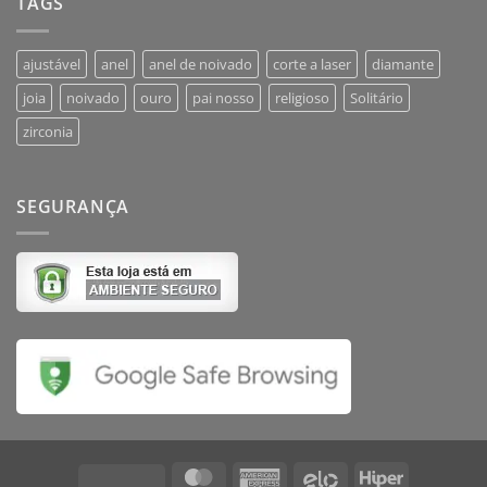
TAGS
ajustável
anel
anel de noivado
corte a laser
diamante
joia
noivado
ouro
pai nosso
religioso
Solitário
zirconia
SEGURANÇA
MasterCard
American
Elo
Hiper
Visa