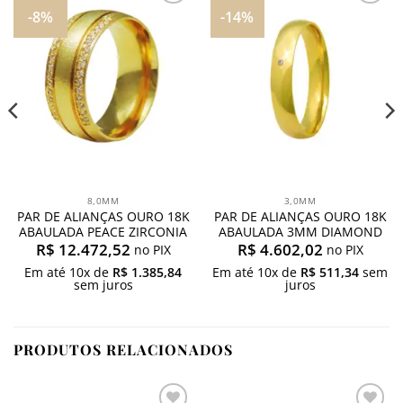
-8%
-14%
Adicionar
Adicionar
aos
aos
meus
meus
desejos
desejos
8,0MM
3,0MM
PAR DE ALIANÇAS OURO 18K
PAR DE ALIANÇAS OURO 18K
ABAULADA PEACE ZIRCONIA
ABAULADA 3MM DIAMOND
R$
12.472,52
R$
4.602,02
no PIX
no PIX
Em até
10
x de
R$
1.385,84
Em até
10
x de
R$
511,34
sem
sem juros
juros
PRODUTOS RELACIONADOS