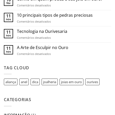
fev
em
Comentários desativados
Confie
em
10 principais tipos de pedras preciosas
11
quem
nov
em
Comentários desativados
produz
10
a
principais
Tecnologia na Ourivesaria
11
sua
tipos
nov
joia
em
Comentários desativados
de
em
Tecnologia
pedras
ouro.
na
A Arte de Esculpir no Ouro
11
preciosas
Ourivesaria
nov
em
Comentários desativados
A
Arte
de
TAG CLOUD
Esculpir
no
Ouro
aliança
anel
dica
joalheria
joias em ouro
ourives
CATEGORIAS