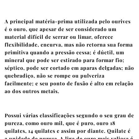
A principal matéria-prima utilizada pelo ourives
é o ouro, que apesar de ser considerado um
material difícil de serrar ou limar, oferece
flexibilidade, encurva, mas não retorna sua forma
primitiva quando a pressão cessa; é dúctil, um
mineral que pode ser estirado para formar fio;
séptico, pode ser cortado em aparas delgadas; não
quebradiço, não se rompe ou pulveriza
facilmente; e seu ponto de fusão é alto em relação
ao dos outros metais.
Possui várias classificações segundo o seu grau de
pureza, como ouro mil, que é puro, ouro 18
quilates, 14 quilates e assim por diante. Quilate é
a unidade de pureza. A liga de ouro mais valiosa é