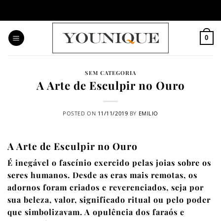
Skip
to
content
0
SEM CATEGORIA
A Arte de Esculpir no Ouro
POSTED ON
11/11/2019
BY
EMILIO
A Arte de Esculpir no Ouro
É inegável o fascínio exercido pelas joias sobre os
seres humanos. Desde as eras mais remotas, os
adornos foram criados e reverenciados, seja por
sua beleza, valor, significado ritual ou pelo poder
que simbolizavam. A opulência dos faraós e