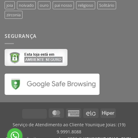
joia
noivado
ouro
pai nosso
religioso
Solitário
zirconia
SEGURANÇA
MasterCard
American
Elo
Hiper
Visa
Express
Serviço de Atendimento ao Cliente Younique Joias:
(19)
9.9991.8088