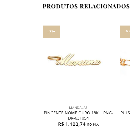
PRODUTOS RELACIONADOS
-7%
-5
Adicionar
Adicionar
aos
aos
meus
meus
desejos
desejos
SEIRAS
MANDALAS
PINGENTE NOME OURO 18K | PNG-
PULS
 18K ROMANA 070
DR-631054
2,17
no PIX
R$
1.100,74
no PIX
2.204,69
sem juros