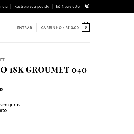
 Joia
Rastreie seu pedido
Newsletter
ENTRAR
CARRINHO /
R$
0,00
0
ET
O 18K GROUMET 040
IX
sem juros
nto