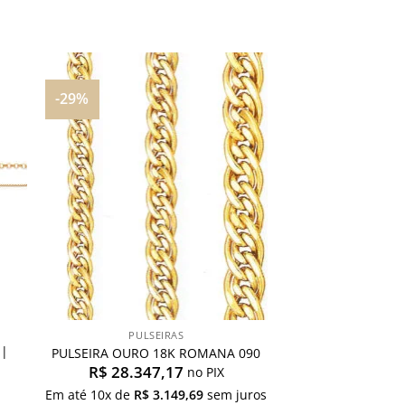
-29%
nar
Adicionar
aos
s
meus
os
desejos
PULSEIRAS
 |
PULSEIRA OURO 18K ROMANA 090
R$
28.347,17
no PIX
Em até
10
x de
R$
3.149,69
sem juros