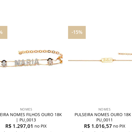
%
-15%
Adicionar
Adicio
aos
aos
meus
meu
desejos
desej
NOMES
NOMES
EIRA NOMES FILHOS OURO 18K
PULSEIRA NOMES OURO 18K
| PU_0013
PU_0011
R$
1.297,01
R$
1.016,57
no PIX
no PIX