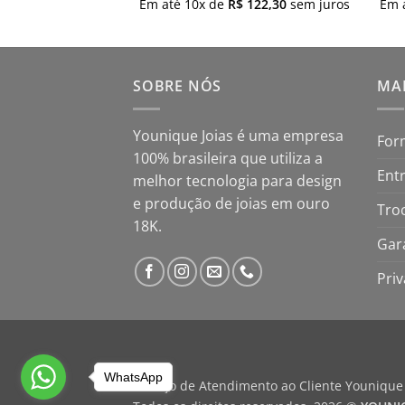
Em até
10
x de
R$
122,30
sem juros
Em 
SOBRE NÓS
MAP
Younique Joias é uma empresa
For
100% brasileira que utiliza a
Ent
melhor tecnologia para design
e produção de joias em ouro
Tro
18K.
Gar
Pri
WhatsApp
Serviço de Atendimento ao Cliente Younique 