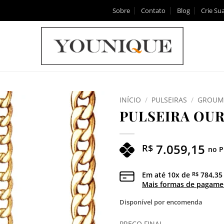
Sobre
Contato
Blog
Crie Sua
INÍCIO
/
PULSEIRAS
/
GROUM
PULSEIRA OUR
Adicionar
aos meus
desejos
7.059,15
R$
no P
Em até
10
x de
784,35
R$
Mais formas de pagame
Disponível por encomenda
PREÇO FINAL