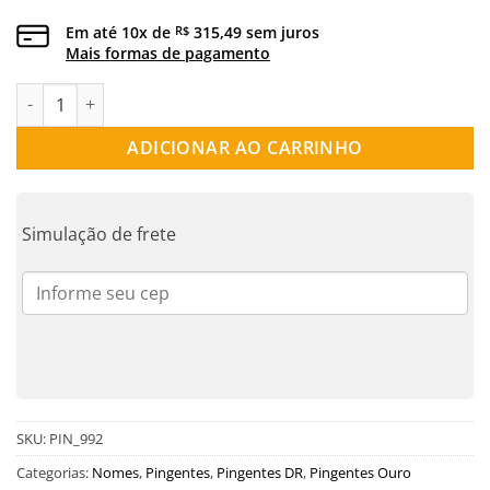
Em até
10
x de
315,49
sem juros
R$
Mais formas de pagamento
PINGENTE NOMES BEBÊ OURO 18K | PIN_992 quantidade
ADICIONAR AO CARRINHO
Simulação de frete
SKU:
PIN_992
Categorias:
Nomes
,
Pingentes
,
Pingentes DR
,
Pingentes Ouro