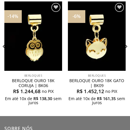
-14%
-6%
Adicionar
Adicionar
aos
aos
meus
meus
desejos
desejos
BERLOQUES
BERLOQUES
BERLOQUE OURO 18K
BERLOQUE OURO 18K GATO
CORUJA | BK06
| BK09
R$
1.244,68
R$
1.452,12
no PIX
no PIX
Em até
10
x de
R$
138,30
sem
Em até
10
x de
R$
161,35
sem
juros
juros
SOBRE NÓS