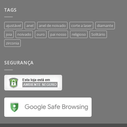
TAGS
ajustável
anel
anel de noivado
corte a laser
diamante
joia
noivado
ouro
pai nosso
religioso
Solitário
zirconia
SEGURANÇA