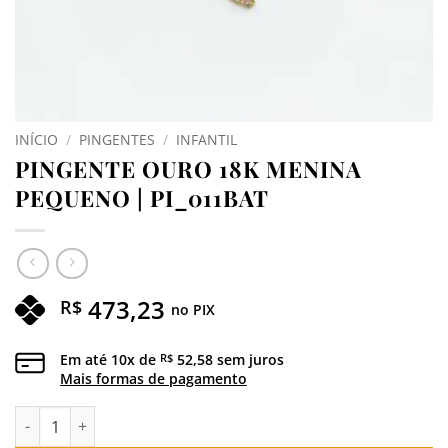
INÍCIO
/
PINGENTES
/
INFANTIL
PINGENTE OURO 18K MENINA
PEQUENO | PI_011BAT
473,23
R$
no PIX
Em até
10
x de
52,58
sem juros
R$
Mais formas de pagamento
PINGENTE OURO 18K MENINA PEQUENO | PI_011BAT quantida