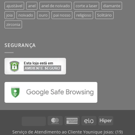
ajustável
anel
anel de noivado
corte a laser
diamante
joia
noivado
ouro
pai nosso
religioso
Solitário
zirconia
SEGURANÇA
MasterCard
American
Elo
Hiper
Visa
Express
Serviço de Atendimento ao Cliente Younique Joias:
(19)