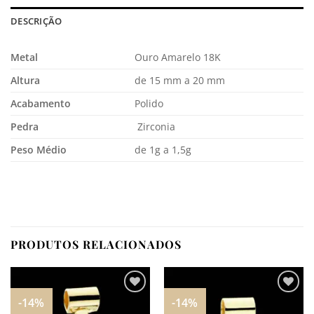
DESCRIÇÃO
Metal
Ouro Amarelo 18K
Altura
de 15 mm a 20 mm
Acabamento
Polido
Pedra
Zirconia
Peso Médio
de 1g a 1,5g
PRODUTOS RELACIONADOS
-14%
-14%
Adicionar
Adicionar
aos
aos