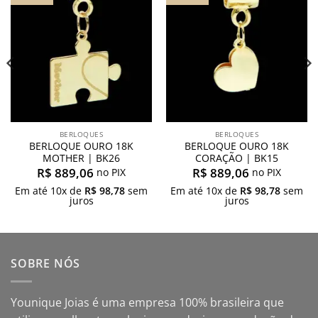
meus
meus
desejos
desejos
BERLOQUES
BERLOQUES
BERLOQUE OURO 18K
BERLOQUE OURO 18K
MOTHER | BK26
CORAÇÃO | BK15
R$
889,06
R$
889,06
no PIX
no PIX
Em até
10
x de
R$
98,78
sem
Em até
10
x de
R$
98,78
sem
juros
juros
SOBRE NÓS
Younique Joias é uma empresa 100% brasileira que