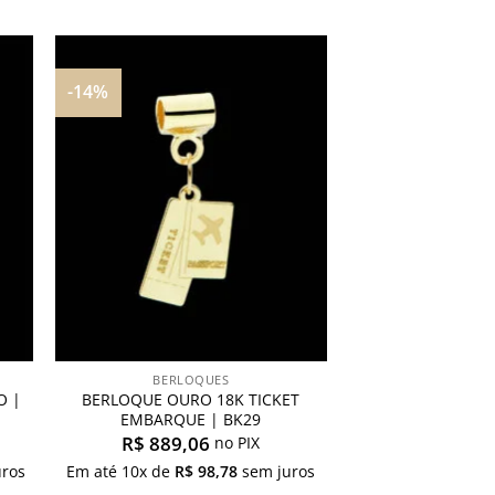
-14%
nar
Adicionar
aos
s
meus
os
desejos
BERLOQUES
O |
BERLOQUE OURO 18K TICKET
EMBARQUE | BK29
R$
889,06
no PIX
ros
Em até
10
x de
R$
98,78
sem juros