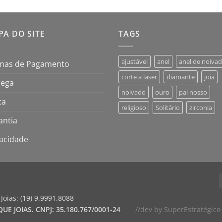
A DO SITE
TAGS
ajustável
anel
anel de noiva
mas de Pagamento
corte a laser
diamante
joia
rega
noivado
ouro
pai nosso
ca
religioso
Solitário
zirconia
antia
vacidade
Joias:
(19) 9.9991.8088
UE JOIAS. CNPJ: 35.180.767/0001-24
//dev by SuperEstratégico