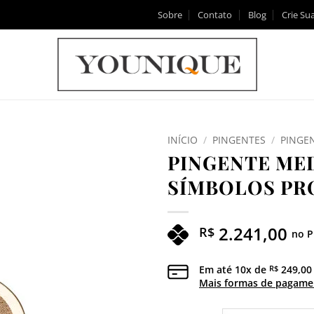
Sobre
Contato
Blog
Crie Sua
INÍCIO
/
PINGENTES
/
PINGE
PINGENTE ME
Adicionar
SÍMBOLOS PR
aos meus
desejos
2.241,00
R$
no P
Em até
10
x de
249,00
R$
Mais formas de pagame