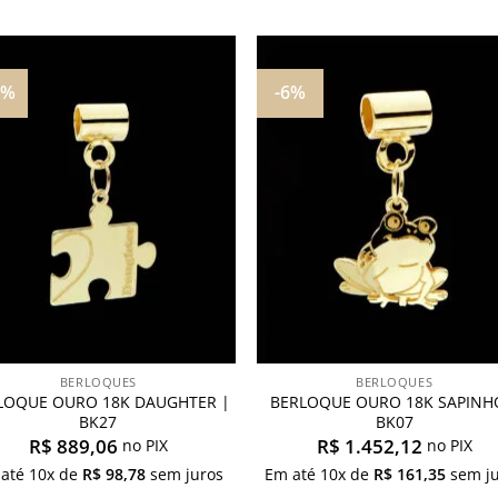
4%
-6%
Adicionar
Adicio
aos
aos
meus
meu
desejos
desej
BERLOQUES
BERLOQUES
LOQUE OURO 18K DAUGHTER |
BERLOQUE OURO 18K SAPINH
BK27
BK07
R$
889,06
R$
1.452,12
no PIX
no PIX
 até
10
x de
R$
98,78
sem juros
Em até
10
x de
R$
161,35
sem ju