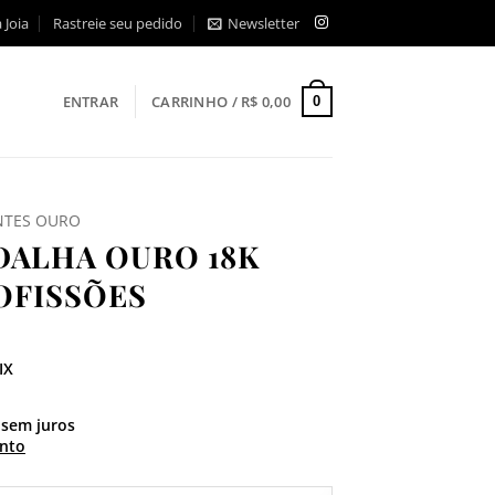
 Joia
Rastreie seu pedido
Newsletter
ENTRAR
CARRINHO /
R$
0,00
0
NTES OURO
DALHA OURO 18K
OFISSÕES
IX
sem juros
nto