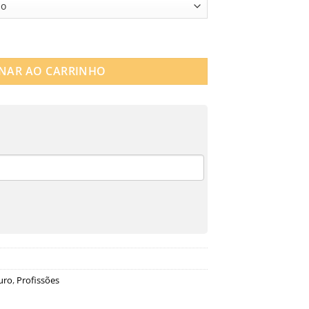
 SÍMBOLOS PROFISSÕES quantidade
NAR AO CARRINHO
uro
,
Profissões