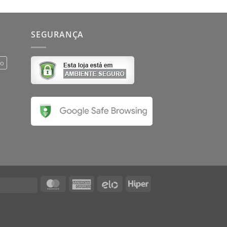
SEGURANÇA
do
MasterCard
American
Elo
Hiper
Visa
Express