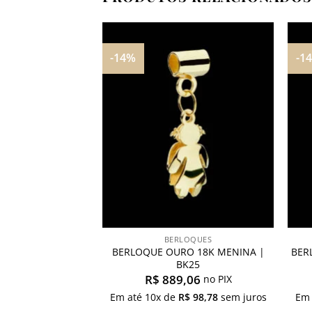
-14%
-1
Adicionar
Adicionar
aos
aos
meus
meus
desejos
desejos
LOQUES
BERLOQUES
BERLOQUE OURO 18K MENINA |
BER
18K URSO | BK10
BK25
,06
no PIX
R$
889,06
no PIX
$
98,78
sem juros
Em até
10
x de
R$
98,78
sem juros
Em