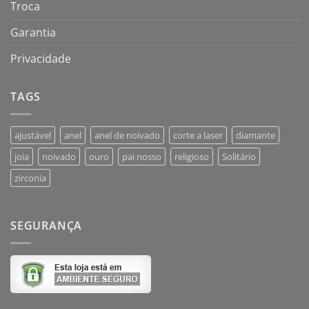
Troca
Garantia
Privacidade
TAGS
ajustável
anel
anel de noivado
corte a laser
diamante
joia
noivado
ouro
pai nosso
religioso
Solitário
zirconia
SEGURANÇA