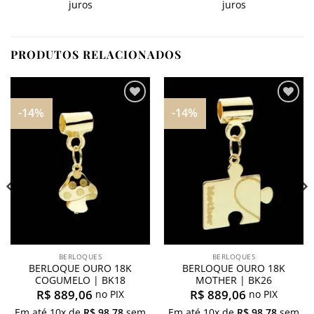
juros
juros
PRODUTOS RELACIONADOS
-14%
-14%
Adicionar
Adicionar
aos
aos
meus
meus
desejos
desejos
BERLOQUES
BERLOQUES
BERLOQUE OURO 18K
BERLOQUE OURO 18K
COGUMELO | BK18
MOTHER | BK26
R$
889,06
R$
889,06
no PIX
no PIX
Em até
10
x de
R$
98,78
sem
Em até
10
x de
R$
98,78
sem