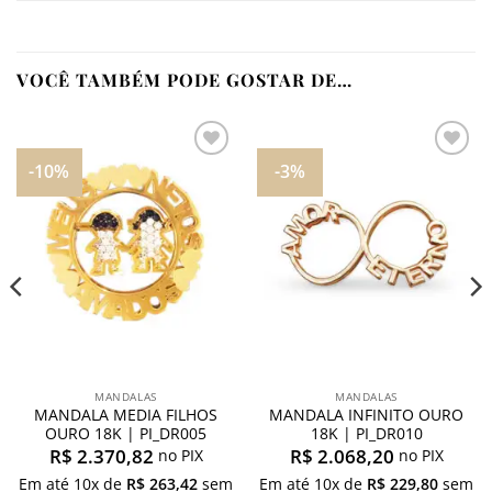
VOCÊ TAMBÉM PODE GOSTAR DE…
-10%
-3%
Adicionar
Adicionar
aos
aos
meus
meus
desejos
desejos
MANDALAS
MANDALAS
MANDALA MEDIA FILHOS
MANDALA INFINITO OURO
OURO 18K | PI_DR005
18K | PI_DR010
R$
2.370,82
R$
2.068,20
no PIX
no PIX
Em até
10
x de
R$
263,42
sem
Em até
10
x de
R$
229,80
sem