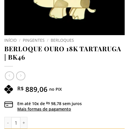
INÍCIO
/
PINGENTES
/
BERLOQUES
BERLOQUE OURO 18K TARTARUGA
| BK46
889,06
R$
no PIX
Em até
10
x de
98,78
sem juros
R$
Mais formas de pagamento
BERLOQUE OURO 18K TARTARUGA | BK46 quantidade