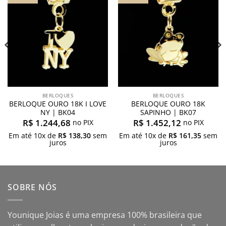
meus
meus
desejos
desejos
BERLOQUES
BERLOQUES
BERLOQUE OURO 18K I LOVE
BERLOQUE OURO 18K
NY | BK04
SAPINHO | BK07
R$
1.244,68
R$
1.452,12
no PIX
no PIX
Em até
10
x de
R$
138,30
sem
Em até
10
x de
R$
161,35
sem
juros
juros
SOBRE NÓS
Younique Joias é uma empresa 100% brasileira que