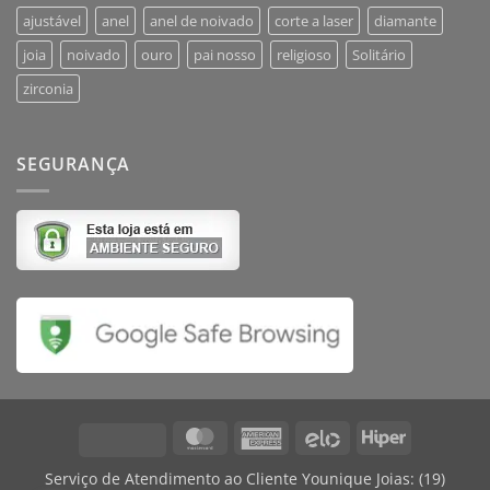
ajustável
anel
anel de noivado
corte a laser
diamante
joia
noivado
ouro
pai nosso
religioso
Solitário
zirconia
SEGURANÇA
MasterCard
American
Elo
Hiper
Visa
Express
Serviço de Atendimento ao Cliente Younique Joias:
(19)