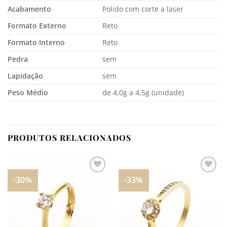
Acabamento
Polido com corte a laser
Formato Externo
Reto
Formato Interno
Reto
Pedra
sem
Lapidação
sem
Peso Médio
de 4,0g a 4,5g (unidade)
PRODUTOS RELACIONADOS
-30%
-33%
Adicionar
Adicionar
aos
aos
meus
meus
desejos
desejos