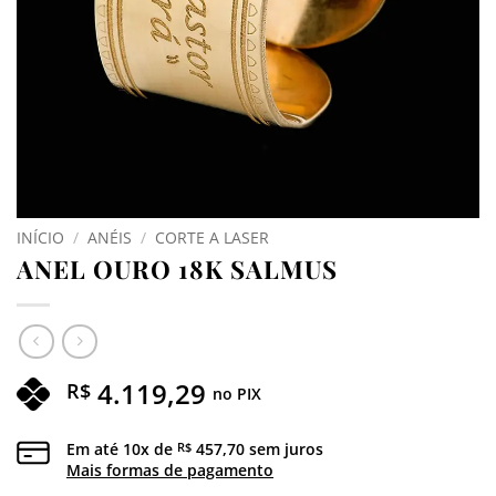
INÍCIO
/
ANÉIS
/
CORTE A LASER
ANEL OURO 18K SALMUS
4.119,29
R$
no PIX
Em até
10
x de
457,70
sem juros
R$
Mais formas de pagamento