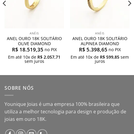
ANÉIS
ANÉIS
ANEL OURO 18K SOLITÁRIO
ANEL OURO 18K SOLITÁRIO
OLIVE DIAMOND
ALPINEA DIAMOND
R$
18.519,35
R$
5.398,65
no PIX
no PIX
Em até
10
x de
R$
2.057,71
Em até
10
x de
R$
599,85
sem
sem juros
juros
SOBRE NÓS
Younique Joias é uma empresa 100% brasileira que
utiliza a melhor tecnologia para design e produção de
joias em ouro 18K.