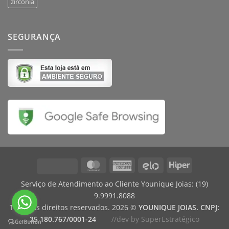
zirconia
SEGURANÇA
MasterCard
American
Elo
Hiper
Visa
Express
Serviço de Atendimento ao Cliente Younique Joias:
(19)
9.9991.8088
Todos os direitos reservados. 2026 ©
YOUNIQUE JOIAS. CNPJ:
35.180.767/0001-24
//dev by SuperEstratégico