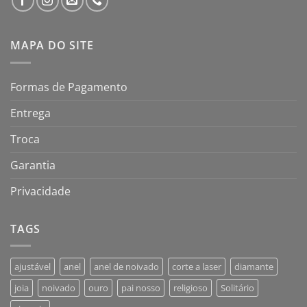
MAPA DO SITE
Formas de Pagamento
Entrega
Troca
Garantia
Privacidade
TAGS
ajustável
anel
anel de noivado
corte a laser
diamante
joia
noivado
ouro
pai nosso
religioso
Solitário