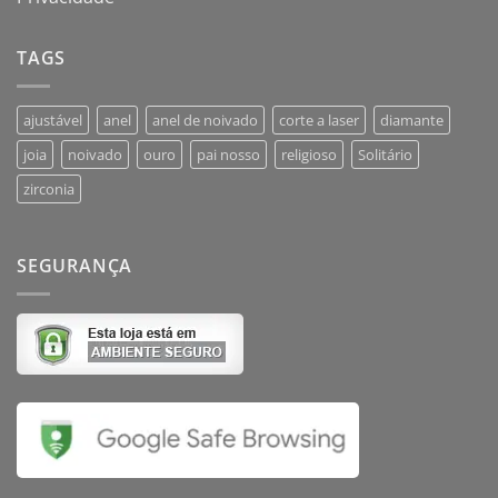
TAGS
ajustável
anel
anel de noivado
corte a laser
diamante
joia
noivado
ouro
pai nosso
religioso
Solitário
zirconia
SEGURANÇA