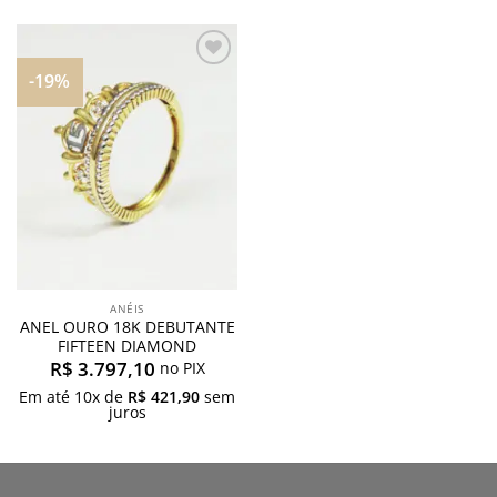
-19%
Adicionar
aos
meus
desejos
ANÉIS
ANEL OURO 18K DEBUTANTE
FIFTEEN DIAMOND
R$
3.797,10
no PIX
Em até
10
x de
R$
421,90
sem
juros