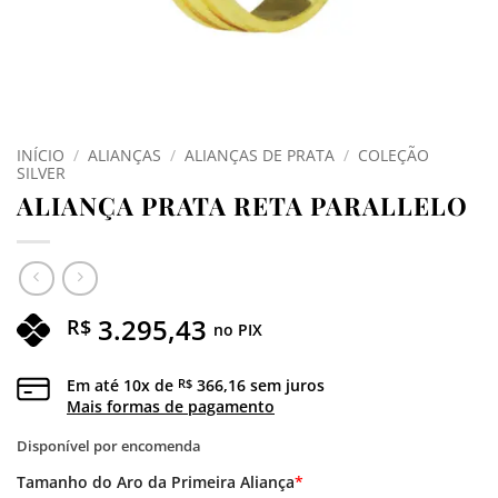
INÍCIO
/
ALIANÇAS
/
ALIANÇAS DE PRATA
/
COLEÇÃO
SILVER
ALIANÇA PRATA RETA PARALLELO
3.295,43
R$
no PIX
Em até
10
x de
366,16
sem juros
R$
Mais formas de pagamento
Disponível por encomenda
Tamanho do Aro da Primeira Aliança
*