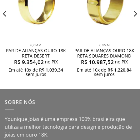
6,0MM
7,0MM
PAR DE ALIANÇAS OURO 18K
PAR DE ALIANÇAS OURO 18K
RETA DESERT
RETA SQUARES DIAMOND
R$
9.354,02
R$
10.987,52
no PIX
no PIX
Em até
10
x de
R$
1.039,34
Em até
10
x de
R$
1.220,84
sem juros
sem juros
SOBRE NÓS
Younique Joias é uma empresa 100% brasileira que
utiliza a melhor tecnologia para design e produção de
joias em ouro 18K.