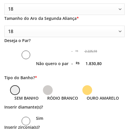
Tamanho do Aro da Segunda Aliança
*
Deseja o Par?
-
2.225,93
R$
O
Não quero o par
-
R$
1.830,80
preço
original
era:
O
Tipo do Banho?
*
-
preço
R$ 2.225,93.
atual
é: -
R$ 1.830,80.
SEM BANHO
RÓDIO BRANCO
OURO AMARELO
Inserir diamante(s)?
Sim
Inserir zirconia(s)?