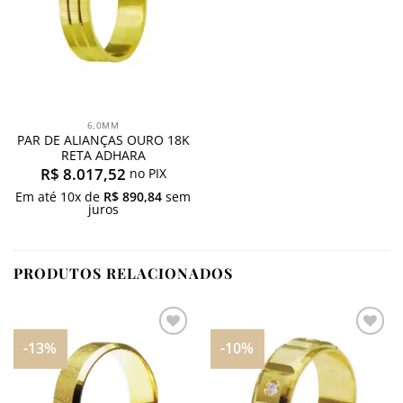
6,0MM
PAR DE ALIANÇAS OURO 18K
RETA ADHARA
R$
8.017,52
no PIX
Em até
10
x de
R$
890,84
sem
juros
PRODUTOS RELACIONADOS
-13%
-10%
Adicionar
Adicionar
aos
aos
meus
meus
desejos
desejos