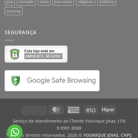
joia
noivado
ouro
pai nosso
religioso
Solitário
zirconia
SEGURANÇA
MasterCard
American
Elo
Hiper
Visa
Express
Serviço de Atendimento ao Cliente Younique Joias:
(19)
9.9991.8088
Todos os direitos reservados. 2026 ©
YOUNIQUE JOIAS. CNPJ: