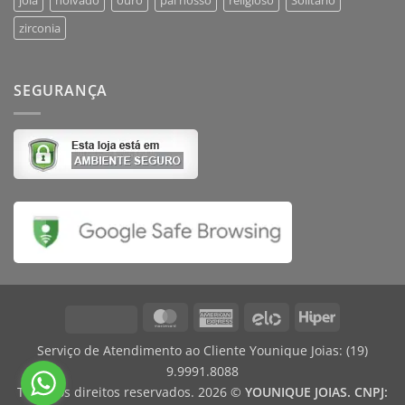
zirconia
SEGURANÇA
MasterCard
American
Elo
Hiper
Visa
Express
Serviço de Atendimento ao Cliente Younique Joias:
(19)
9.9991.8088
Todos os direitos reservados. 2026 ©
YOUNIQUE JOIAS. CNPJ: