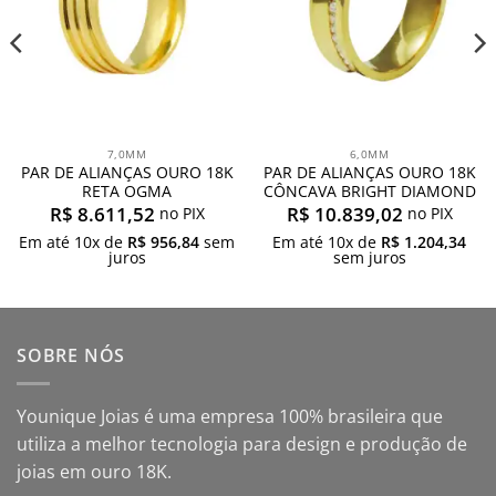
7,0MM
6,0MM
PAR DE ALIANÇAS OURO 18K
PAR DE ALIANÇAS OURO 18K
RETA OGMA
CÔNCAVA BRIGHT DIAMOND
R$
8.611,52
R$
10.839,02
no PIX
no PIX
Em até
10
x de
R$
956,84
sem
Em até
10
x de
R$
1.204,34
juros
sem juros
SOBRE NÓS
Younique Joias é uma empresa 100% brasileira que
utiliza a melhor tecnologia para design e produção de
joias em ouro 18K.