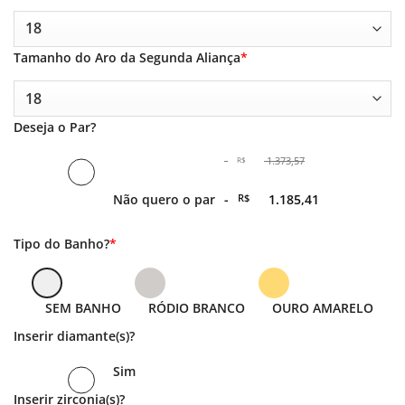
Tamanho do Aro da Segunda Aliança
*
Deseja o Par?
-
1.373,57
R$
O
Não quero o par
-
R$
1.185,41
preço
original
era:
O
Tipo do Banho?
*
-
preço
R$ 1.373,57.
atual
é: -
R$ 1.185,41.
SEM BANHO
RÓDIO BRANCO
OURO AMARELO
Inserir diamante(s)?
Sim
Inserir zirconia(s)?