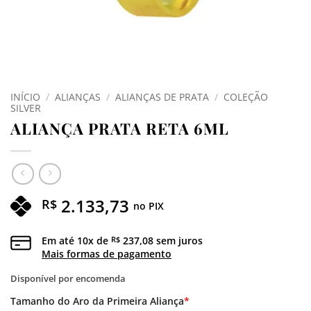
INÍCIO
/
ALIANÇAS
/
ALIANÇAS DE PRATA
/
COLEÇÃO
SILVER
ALIANÇA PRATA RETA 6ML
2.133,73
R$
no PIX
Em até
10
x de
237,08
sem juros
R$
Mais formas de pagamento
Disponível por encomenda
Tamanho do Aro da Primeira Aliança
*