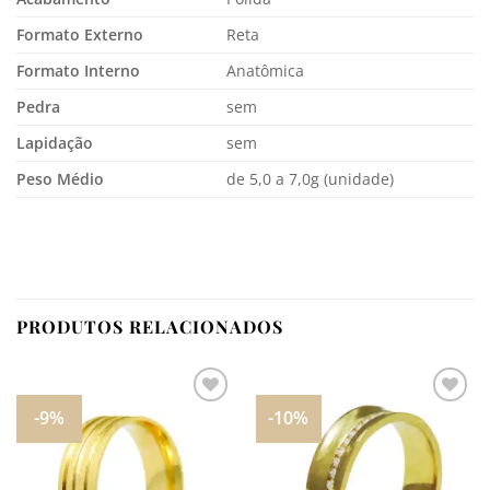
Formato Externo
Reta
Formato Interno
Anatômica
Pedra
sem
Lapidação
sem
Peso Médio
de 5,0 a 7,0g (unidade)
PRODUTOS RELACIONADOS
-9%
-10%
Adicionar
Adicionar
aos
aos
meus
meus
desejos
desejos