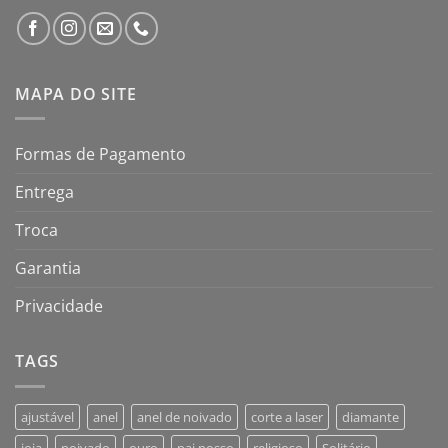
MAPA DO SITE
Formas de Pagamento
Entrega
Troca
Garantia
Privacidade
TAGS
ajustável
anel
anel de noivado
corte a laser
diamante
joia
noivado
ouro
pai nosso
religioso
Solitário