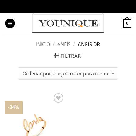
Skip
to
content
0
INÍCIO
/
ANÉIS
/
ANÉIS DR
FILTRAR
-34%
Adicionar
aos
meus
desejos