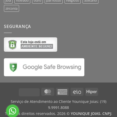
joia
noivado
ouro
pai nosso
religioso
Solitário
zirconia
SEGURANÇA
MasterCard
American
Elo
Hiper
Visa
Express
Serviço de Atendimento ao Cliente Younique Joias:
(19)
9.9991.8088
Todos os direitos reservados. 2026 ©
YOUNIQUE JOIAS. CNPJ: