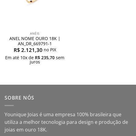
ANÉIS
ANEL NOME OURO 18K |
AN_DR_669791-1
R$
2.121,30
no PIX
Em até
10
x de
R$
235,70
sem
juros
SOBRE NÓS
Younique Joias é uma empresa 100% brasileira que
utiliza a melhor tecnologia para design e produção de
joias em ouro 18K.